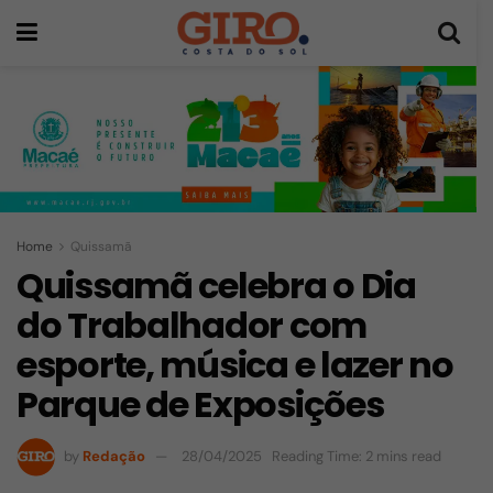
Home
Quissamã
Quissamã celebra o Dia
do Trabalhador com
esporte, música e lazer no
Parque de Exposições
by
Redação
28/04/2025
Reading Time: 2 mins read