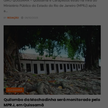
GIRO QUISSAMÃ - Quissamã e Carapebus estão na mira do
Ministério Público do Estado do Rio de Janeiro (MPRJ) após
a...
BY
REDAÇÃO
06/10/2025
QUISSAMÃ
Quilombo da Machadinha será monitorado pelo
MPRJ, em Quissamã