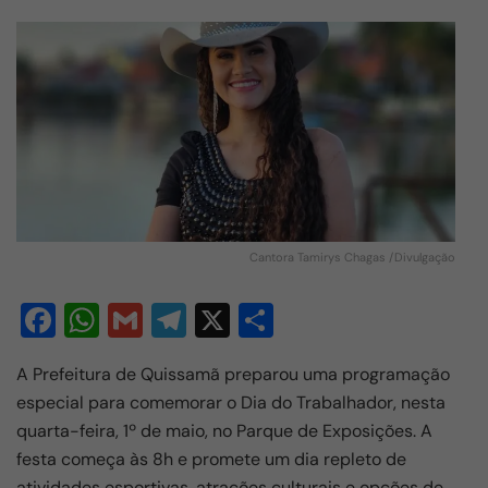
Cantora Tamirys Chagas /Divulgação
F
W
G
T
X
S
a
h
m
el
h
A Prefeitura de Quissamã preparou uma programação
c
at
ail
e
ar
especial para comemorar o Dia do Trabalhador, nesta
e
s
gr
e
quarta-feira, 1º de maio, no Parque de Exposições. A
b
A
a
festa começa às 8h e promete um dia repleto de
atividades esportivas, atrações culturais e opções de