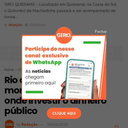
GIRO QUISSAMÃ - Localizado em Quissamã, na Costa do Sol,
o Quilombo da Machadinha passará a ser acompanhado de
forma...
BY
REDAÇÃO
03/10/2025
Fechar
Home
Cidades
Rio das Ostras
Rio das Ostras convida
moradores a escolher
onde investir o dinheiro
público
CLIQUE AQUI
by
Redação
28/04/2025