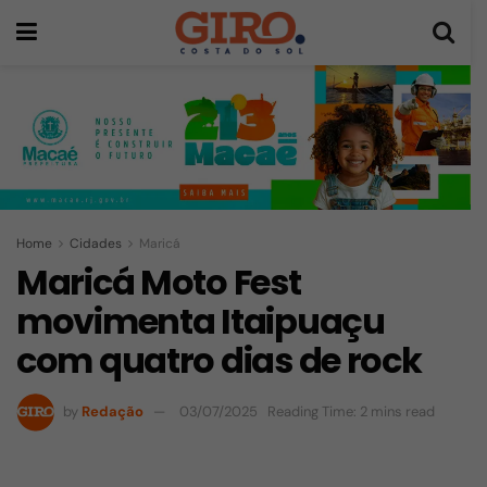
Home
Cidades
Maricá
Maricá Moto Fest
movimenta Itaipuaçu
com quatro dias de rock
by
Redação
03/07/2025
Reading Time: 2 mins read