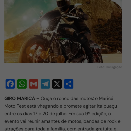
Foto: Divulgação
F
W
G
T
X
S
a
h
m
el
h
GIRO MARICÁ –
Ouça o ronco das motos: o Maricá
c
at
ail
e
ar
Moto Fest está vhegando e promete agitar Itaipuaçu
e
s
gr
e
entre os dias 17 e 20 de julho. Em sua 9ª edição, o
b
A
a
evento vai reunir amantes de motos, bandas de rock e
o
p
m
atrações para toda a família, com entrada gratuita e