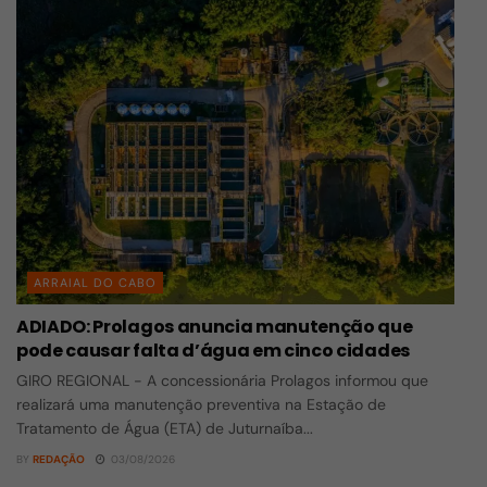
ARRAIAL DO CABO
ADIADO: Prolagos anuncia manutenção que
pode causar falta d’água em cinco cidades
GIRO REGIONAL - A concessionária Prolagos informou que
realizará uma manutenção preventiva na Estação de
Tratamento de Água (ETA) de Juturnaíba...
BY
REDAÇÃO
03/08/2026