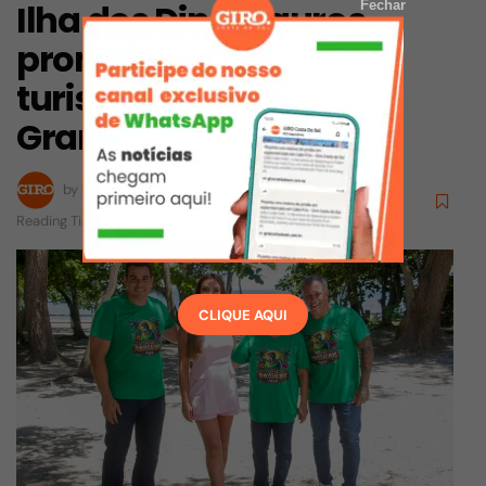
Ilha dos Dinossauros
Fechar
promete fomentar
turismo em Iguaba
Grande
by
Redação
10/02/2025
Reading Time: 1 mins read
CLIQUE AQUI