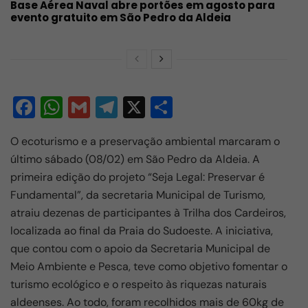
Base Aérea Naval abre portões em agosto para
evento gratuito em São Pedro da Aldeia
F
W
G
T
X
S
a
h
m
el
h
O ecoturismo e a preservação ambiental marcaram o
c
at
ail
e
ar
último sábado (08/02) em São Pedro da Aldeia. A
e
s
gr
e
primeira edição do projeto “Seja Legal: Preservar é
b
A
a
Fundamental”, da secretaria Municipal de Turismo,
o
p
m
atraiu dezenas de participantes à Trilha dos Cardeiros,
localizada ao final da Praia do Sudoeste. A iniciativa,
o
p
que contou com o apoio da Secretaria Municipal de
k
Meio Ambiente e Pesca, teve como objetivo fomentar o
turismo ecológico e o respeito às riquezas naturais
aldeenses. Ao todo, foram recolhidos mais de 60kg de