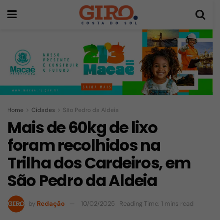
Home
Cidades
São Pedro da Aldeia
Mais de 60kg de lixo
foram recolhidos na
Trilha dos Cardeiros, em
São Pedro da Aldeia
by
Redação
10/02/2025
Reading Time: 1 mins read