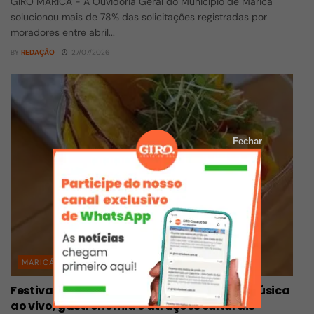
GIRO MARICÁ - A Ouvidoria Geral do Município de Maricá
solucionou mais de 78% das solicitações registradas por
moradores entre abril...
BY
REDAÇÃO
27/07/2026
Fechar
MARICÁ
Festival de Inverno de Maricá segue com música
ao vivo, gastronomia e atrações culturais