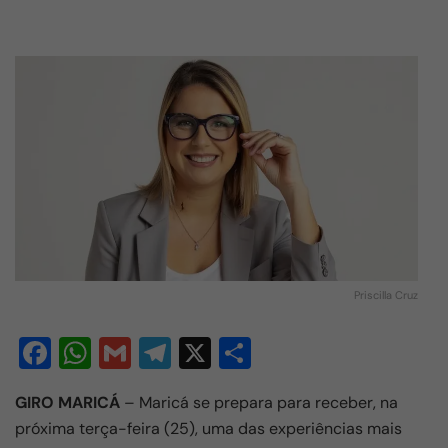
Priscilla Cruz
F
W
G
T
X
S
a
h
m
el
h
GIRO MARICÁ
– Maricá se prepara para receber, na
c
at
ail
e
ar
próxima terça-feira (25), uma das experiências mais