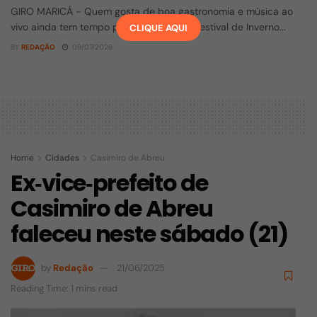
GIRO MARICÁ - Quem gosta de boa gastronomia e música ao
vivo ainda tem tempo para aproveitar o Festival de Inverno...
CLIQUE AQUI
BY
REDAÇÃO
09/07/2026
Home
Cidades
Casimiro de Abreu
Ex‑vice‑prefeito de
Casimiro de Abreu
faleceu neste sábado (21)
by
Redação
21/06/2025
Reading Time: 1 mins read