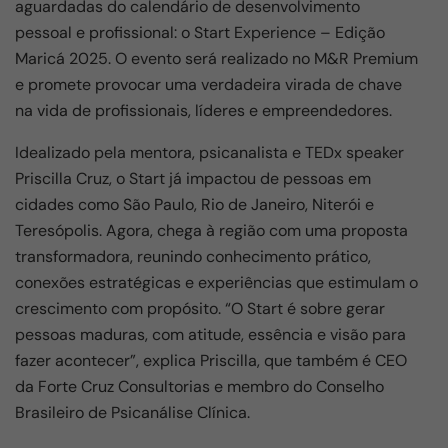
e
s
gr
e
aguardadas do calendário de desenvolvimento
b
A
a
pessoal e profissional: o Start Experience – Edição
o
p
m
Maricá 2025. O evento será realizado no M&R Premium
e promete provocar uma verdadeira virada de chave
o
p
na vida de profissionais, líderes e empreendedores.
k
Idealizado pela mentora, psicanalista e TEDx speaker
Priscilla Cruz, o Start já impactou de pessoas em
cidades como São Paulo, Rio de Janeiro, Niterói e
Teresópolis. Agora, chega à região com uma proposta
transformadora, reunindo conhecimento prático,
conexões estratégicas e experiências que estimulam o
crescimento com propósito. “O Start é sobre gerar
pessoas maduras, com atitude, essência e visão para
fazer acontecer”, explica Priscilla, que também é CEO
da Forte Cruz Consultorias e membro do Conselho
Brasileiro de Psicanálise Clínica.