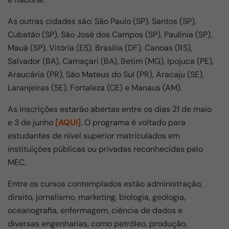
o
p
m
o
p
As outras cidades são: São Paulo (SP), Santos (SP),
k
Cubatão (SP), São José dos Campos (SP), Paulínia (SP),
Mauá (SP), Vitória (ES), Brasília (DF), Canoas (RS),
Salvador (BA), Camaçari (BA), Betim (MG), Ipojuca (PE),
Araucária (PR), São Mateus do Sul (PR), Aracaju (SE),
Laranjeiras (SE), Fortaleza (CE) e Manaus (AM).
As inscrições estarão abertas entre os dias 21 de maio
e 3 de junho
[AQUI]
. O programa é voltado para
estudantes de nível superior matriculados em
instituições públicas ou privadas reconhecidas pelo
MEC.
Entre os cursos contemplados estão administração,
direito, jornalismo, marketing, biologia, geologia,
oceanografia, enfermagem, ciência de dados e
diversas engenharias, como petróleo, produção,