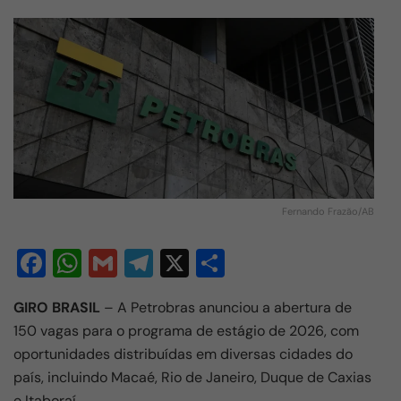
Fernando Frazão/AB
F
W
G
T
X
S
a
h
m
el
h
GIRO BRASIL
– A
Petrobras
anunciou a abertura de
c
at
ail
e
ar
150 vagas para o programa de estágio de 2026, com
e
s
gr
e
oportunidades distribuídas em diversas cidades do
b
A
a
país, incluindo
Macaé
,
Rio de Janeiro
, Duque de Caxias
e Itaboraí.