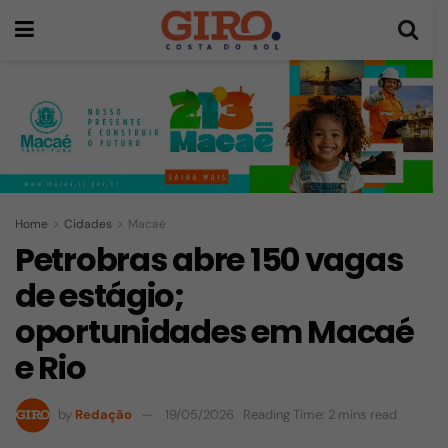
Home
Cidades
Macaé
Petrobras abre 150 vagas
de estágio;
oportunidades em Macaé
e Rio
by
Redação
19/05/2026
Reading Time: 2 mins read