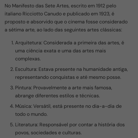
b
A
a
No Manifesto das Sete Artes, escrito em 1912 pelo
o
p
m
italiano Ricciotto Canudo e publicado em 1923, é
o
p
proposto e absorvido que o cinema fosse considerado
k
a sétima arte, ao lado das seguintes artes clássicas:
Arquitetura: Considerada a primeira das artes, é
uma ciência exata e uma das artes mais
complexas.
Escultura: Estava presente na humanidade antiga,
representando conquistas e até mesmo posse.
Pintura: Provavelmente a arte mais famosa,
abrange diferentes estilos e técnicas.
Música: Versátil, está presente no dia-a-dia de
todo o mundo.
Literatura: Responsável por contar a história dos
povos, sociedades e culturas.