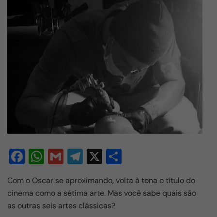
F
W
G
T
X
S
a
h
m
el
h
Com o Oscar se aproximando, volta à tona o título do
c
at
ail
e
ar
cinema como a sétima arte. Mas você sabe quais são
e
s
gr
e
as outras seis artes clássicas?