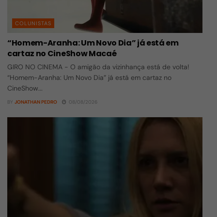
COLUNISTAS
“Homem-Aranha: Um Novo Dia” já está em
cartaz no CineShow Macaé
GIRO NO CINEMA - O amigão da vizinhança está de volta!
“Homem-Aranha: Um Novo Dia” já está em cartaz no
CineShow...
BY
JONATHAN PEDRO
08/08/2026