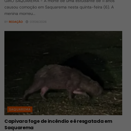
GIRO SAQUAREMA - A morte de uma estudante de 11 anos
causou comoção em Saquarema nesta quinta-feira (6). A
menina morreu...
BY
REDAÇÃO
07/08/2026
SAQUAREMA
Capivara foge de incêndio e é resgatada em
Saquarema