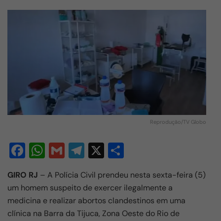
Reprodução/TV Globo
F
W
G
T
X
S
a
h
m
el
h
GIRO RJ
– A Polícia Civil prendeu nesta sexta-feira (5)
c
at
ail
e
ar
um homem suspeito de exercer ilegalmente a
e
s
gr
e
medicina e realizar abortos clandestinos em uma
b
A
a
clínica na Barra da Tijuca, Zona Oeste do Rio de