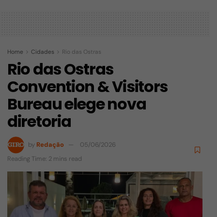
Home
Cidades
Rio das Ostras
Rio das Ostras
Convention & Visitors
Bureau elege nova
diretoria
by
Redação
05/06/2026
Reading Time: 2 mins read