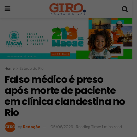
Home
Estado do Rio
Falso médico é preso
após morte de paciente
em clínica clandestina no
Rio
by
Redação
05/06/2026
Reading Time: 1 mins read