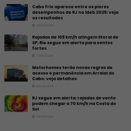
Cabo Frio aparece entre os piores
desempenhos do RJ no Ideb 2025; veja
os resultados
07/08/2026
Rajadas de 109 km/h atingem litoral de
SP; Rio segue em alerta para ventos
fortes
07/08/2026
Motorhomes terão novas regras de
acesso e permanência em Arraial do
Cabo; veja detalhes
06/08/2026
RJ segue em alerta; rajadas de vento
podem chegar a 70 km/h na Costa do
Sol
06/08/2026