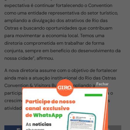
expectativa é continuar fortalecendo o Convention
como uma entidade representativa do setor turístico,
ampliando a divulgação dos atrativos de Rio das
Ostras e buscando oportunidades que contribuam
para movimentar a economia local. Temos uma
diretoria comprometida em trabalhar de forma
conjunta, sempre em benefício do desenvolvimento da
nossa cidade”, afirmou.
A nova diretoria assume com o objetivo de fortalecer
ainda mais a atuação institucional do Rio das Ostras
Fechar
Convention & Visitors Bureau, ampliando a
participação dos associados e contribuindo para o
crescimento do turismo como uma das principais
atividades econômicas do município.