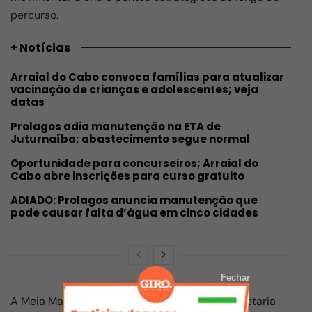
percurso.
+ Notícias
Arraial do Cabo convoca famílias para atualizar
vacinação de crianças e adolescentes; veja
datas
Prolagos adia manutenção na ETA de
Juturnaíba; abastecimento segue normal
Oportunidade para concurseiros; Arraial do
Cabo abre inscrições para curso gratuito
ADIADO: Prolagos anuncia manutenção que
pode causar falta d’água em cinco cidades
Fechar
A Meia Maratona conta com apoio da Subsecretaria