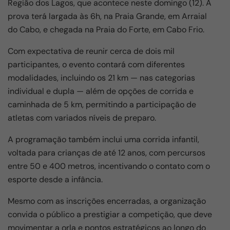
Região dos Lagos, que acontece neste domingo (12). A
b
A
a
prova terá largada às 6h, na Praia Grande, em
Arraial
o
p
m
do Cabo
, e chegada na Praia do Forte, em
Cabo Frio
.
o
p
Com expectativa de reunir cerca de dois mil
k
participantes, o evento contará com diferentes
modalidades, incluindo os 21 km — nas categorias
individual e dupla — além de opções de corrida e
caminhada de 5 km, permitindo a participação de
atletas com variados níveis de preparo.
A programação também inclui uma corrida infantil,
voltada para crianças de até 12 anos, com percursos
entre 50 e 400 metros, incentivando o contato com o
esporte desde a infância.
Mesmo com as inscrições encerradas, a organização
convida o público a prestigiar a competição, que deve
movimentar a orla e pontos estratégicos ao longo do