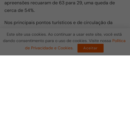
apreensões recuaram de 63 para 29, uma queda de
cerca de 54%.
Nos principais pontos turísticos e de circulação da
cidade, a redução também foi significativa. Na Praia do
Este site usa cookies. Ao continuar a usar este site, você está
Forte, as notificações diminuíram de 35 para 9,
dando consentimento para o uso de cookies. Visite nossa
Política
enquanto no Peró caíram de 9 para 3. Nas ruas e
de Privacidade e Cookies
.
Aceitar
avenidas, o número passou de 12 para apenas 2
registros.
Além disso, houve diminuição na quantidade de
materiais apreendidos, que passou de 386 para 312
itens, entre eles cadeiras, guarda-sóis, coolers e
alimentos vendidos de forma irregular.
+ Notícias
Prolagos adia manutenção na ETA de
Juturnaíba; abastecimento segue normal