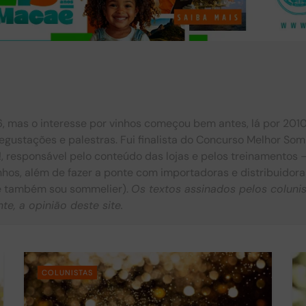
 mas o interesse por vinhos começou bem antes, lá por 2010.
degustações e palestras. Fui finalista do Concurso Melhor So
, responsável pelo conteúdo das lojas e pelos treinamentos
hos, além de fazer a ponte com importadoras e distribuidora
ue também sou sommelier).
Os textos assinados pelos coluni
e, a opinião deste site.
COLUNISTAS