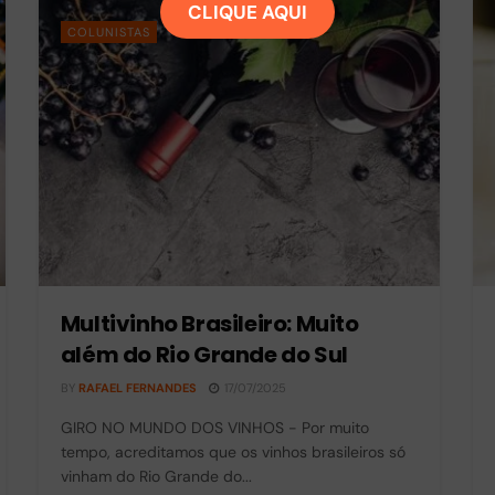
CLIQUE AQUI
COLUNISTAS
Multivinho Brasileiro: Muito
além do Rio Grande do Sul
BY
RAFAEL FERNANDES
17/07/2025
GIRO NO MUNDO DOS VINHOS - Por muito
tempo, acreditamos que os vinhos brasileiros só
vinham do Rio Grande do...