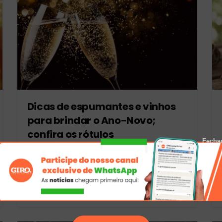
Dicas de espumantes e vinhos
para brindar o Ano-Novo;
confira os rótulos
Fecha
BY
RAFAEL FERNANDES
26/12/2025
GIRO NO MUNDO DOS VINHOS - Chegamos à
virada do ano - a hora de comemorar a ida de
um e...