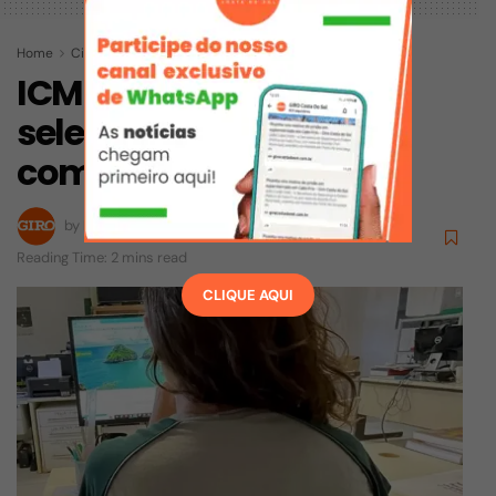
Home
Cidades
Rio das Ostras
ICMBio abriu processo
seletivo na região; veja
como se inscrever
by
Redação
07/05/2026
Reading Time: 2 mins read
CLIQUE AQUI