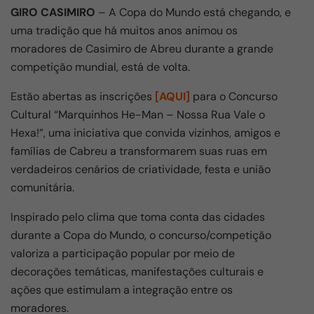
GIRO CASIMIRO
– A Copa do Mundo está chegando, e
c
at
ail
e
ar
uma tradição que há muitos anos animou os
e
s
gr
e
moradores de Casimiro de Abreu durante a grande
b
A
a
competição mundial, está de volta.
o
p
m
Estão abertas as inscrições
[AQUI]
para o Concurso
o
p
Cultural “Marquinhos He-Man – Nossa Rua Vale o
k
Hexa!”, uma iniciativa que convida vizinhos, amigos e
famílias de Cabreu a transformarem suas ruas em
verdadeiros cenários de criatividade, festa e união
comunitária.
Inspirado pelo clima que toma conta das cidades
durante a Copa do Mundo, o concurso/competição
valoriza a participação popular por meio de
decorações temáticas, manifestações culturais e
ações que estimulam a integração entre os
moradores.