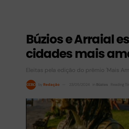
Búzios e Arraial e
cidades mais am
Eleitas pela edição do prêmio 'Mais Ama
by
Redação
23/05/2024
in
Búzios
Reading Ti