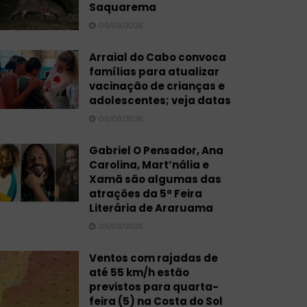
Saquarema
05/08/2026
Arraial do Cabo convoca
famílias para atualizar
vacinação de crianças e
adolescentes; veja datas
05/08/2026
Gabriel O Pensador, Ana
Carolina, Mart’nália e
Xamã são algumas das
atrações da 5ª Feira
Literária de Araruama
05/08/2026
Ventos com rajadas de
até 55 km/h estão
previstos para quarta-
feira (5) na Costa do Sol