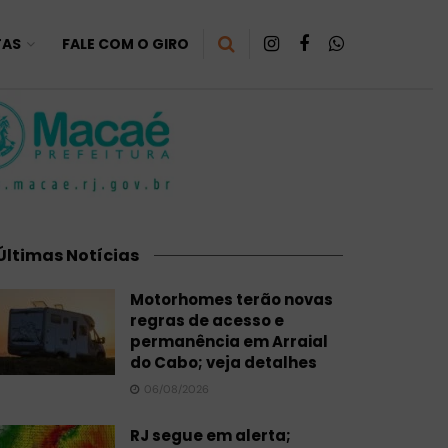
TAS
FALE COM O GIRO
Últimas Notícias
Motorhomes terão novas
regras de acesso e
permanência em Arraial
do Cabo; veja detalhes
06/08/2026
RJ segue em alerta;