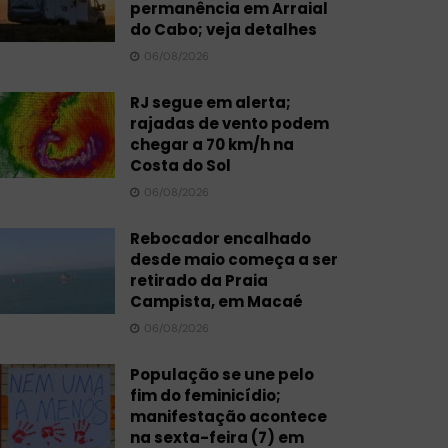
permanência em Arraial
do Cabo; veja detalhes
06/08/2026
RJ segue em alerta;
rajadas de vento podem
chegar a 70 km/h na
Costa do Sol
06/08/2026
Rebocador encalhado
desde maio começa a ser
retirado da Praia
Campista, em Macaé
06/08/2026
População se une pelo
fim do feminicídio;
manifestação acontece
na sexta-feira (7) em