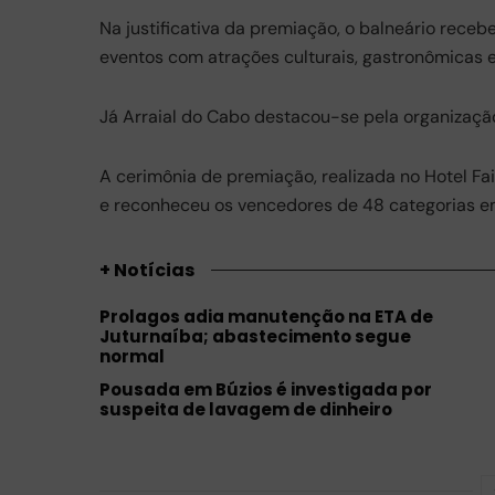
o
p
m
Na justificativa da premiação, o balneário receb
eventos com atrações culturais, gastronômicas e
o
p
k
Já Arraial do Cabo destacou-se pela organização
A cerimônia de premiação, realizada no Hotel 
e reconheceu os vencedores de 48 categorias em
+ Notícias
Prolagos adia manutenção na ETA de
Juturnaíba; abastecimento segue
normal
Pousada em Búzios é investigada por
suspeita de lavagem de dinheiro