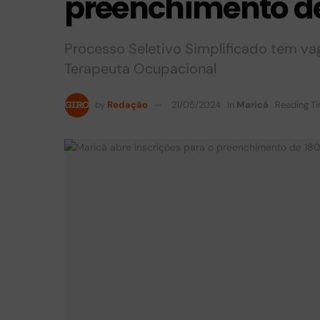
preenchimento de
Processo Seletivo Simplificado tem vag
Terapeuta Ocupacional
by
Redação
21/05/2024
in
Maricá
Reading Ti