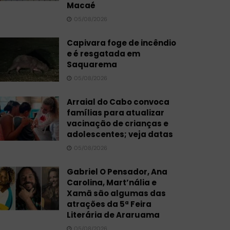
Macaé
05/08/2026
Capivara foge de incêndio
e é resgatada em
Saquarema
05/08/2026
Arraial do Cabo convoca
famílias para atualizar
vacinação de crianças e
adolescentes; veja datas
05/08/2026
Gabriel O Pensador, Ana
Carolina, Mart’nália e
Xamã são algumas das
atrações da 5ª Feira
Literária de Araruama
05/08/2026