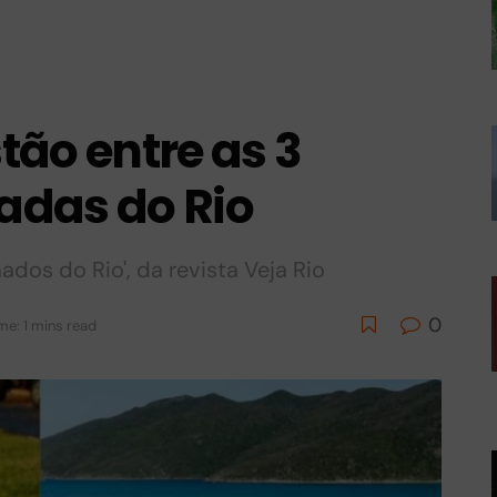
stão entre as 3
adas do Rio
dos do Rio', da revista Veja Rio
0
me: 1 mins read