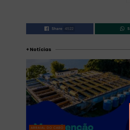
Share
4522
S
+ Notícias
ARRAIAL DO CABO