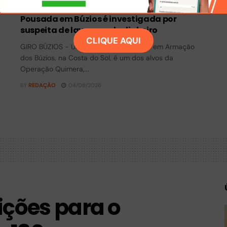
Pousada em Búzios é investigada por
suspeita de lavagem de dinheiro
CLIQUE AQUI
GIRO BÚZIOS - Uma pousada localizada em Armação
dos Búzios, na Costa do Sol, é um dos alvos da
Operação Quimera,...
BY
REDAÇÃO
04/08/2026
ições para o