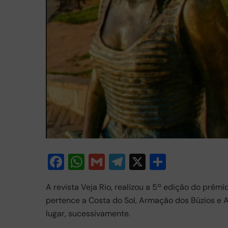
F
W
G
T
X
S
a
h
m
el
h
A revista Veja Rio, realizou a 5ª edição do prêm
c
at
ail
e
ar
pertence a Costa do Sol, Armação dos Búzios e Ar
e
s
gr
e
lugar, sucessivamente.
b
A
a