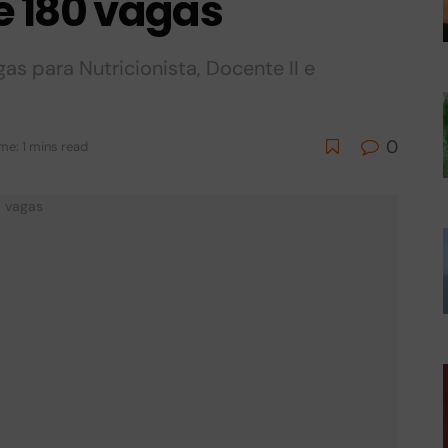
 180 vagas
as para Nutricionista, Docente II e
0
me: 1 mins read