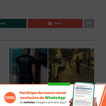
end
Send
Fecha
BÚZIOS