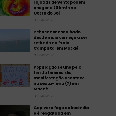
rajadas de vento podem
chegar a 70 km/h na
Costa do Sol
06/08/2026
Rebocador encalhado
desde maio começa a ser
retirado da Praia
Campista, em Macaé
06/08/2026
População se une pelo
fim do feminicídio;
manifestação acontece
na sexta-feira (7) em
Macaé
05/08/2026
Capivara foge de incêndio
e é resgatada em