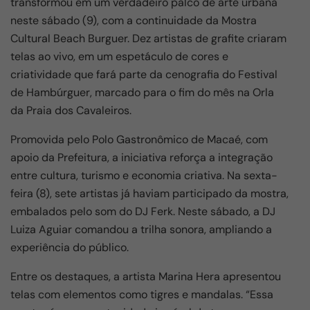
transformou em um verdadeiro palco de arte urbana
e
s
gr
e
neste sábado (9), com a continuidade da Mostra
b
A
a
Cultural Beach Burguer. Dez artistas de grafite criaram
o
p
m
telas ao vivo, em um espetáculo de cores e
criatividade que fará parte da cenografia do Festival
o
p
de Hambúrguer, marcado para o fim do mês na Orla
k
da Praia dos Cavaleiros.
Promovida pelo Polo Gastronômico de Macaé, com
apoio da Prefeitura, a iniciativa reforça a integração
entre cultura, turismo e economia criativa. Na sexta-
feira (8), sete artistas já haviam participado da mostra,
embalados pelo som do DJ Ferk. Neste sábado, a DJ
Luiza Aguiar comandou a trilha sonora, ampliando a
experiência do público.
Entre os destaques, a artista Marina Hera apresentou
telas com elementos como tigres e mandalas. “Essa