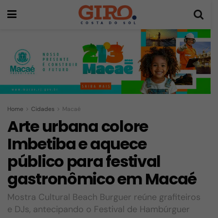
Home
Cidades
Macaé
Arte urbana colore
Imbetiba e aquece
público para festival
gastronômico em Macaé
Mostra Cultural Beach Burguer reúne grafiteiros
e DJs, antecipando o Festival de Hambúrguer