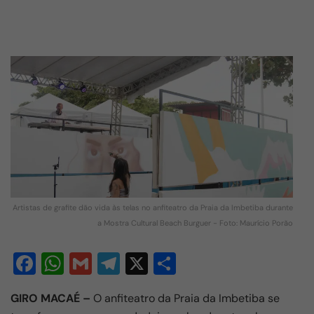
Artistas de grafite dão vida às telas no anfiteatro da Praia da Imbetiba durante
a Mostra Cultural Beach Burguer - Foto: Maurício Porão
F
W
G
T
X
S
a
h
m
el
h
GIRO MACAÉ
–
O anfiteatro da Praia da Imbetiba se
c
at
ail
e
ar