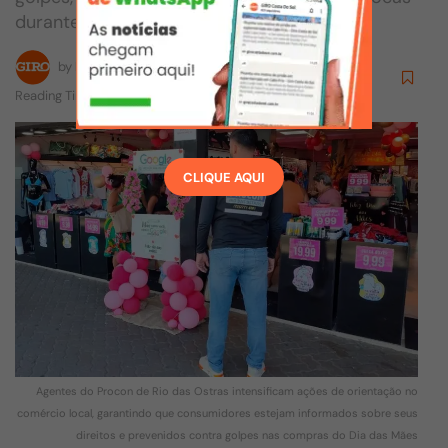
durante a data comemorativa
by
Redação
09/05/2026
Reading Time: 1 mins read
CLIQUE AQUI
Agentes do Procon de Rio das Ostras intensificam ações de orientação no
comércio local, garantindo que consumidores estejam informados sobre seus
direitos e prevenidos contra golpes nas compras do Dia das Mães