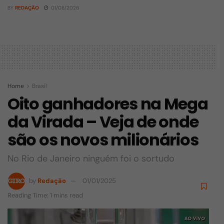
BY
REDAÇÃO
01/08/2026
Home
Brasil
Oito ganhadores na Mega
da Virada – Veja de onde
são os novos milionários
No Rio de Janeiro ninguém foi o sortudo
by
Redação
01/01/2025
Reading Time: 1 mins read