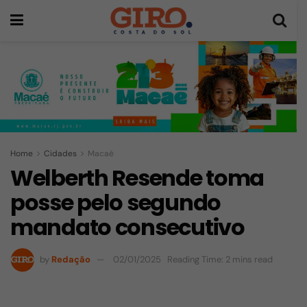
Home
Cidades
Macaé
Welberth Resende toma
posse pelo segundo
mandato consecutivo
by
Redação
02/01/2025
Reading Time: 2 mins read