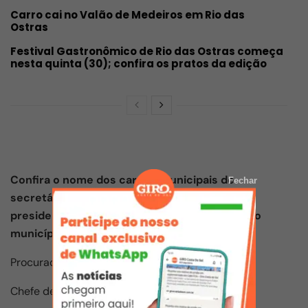
Carro cai no Valão de Medeiros em Rio das
Ostras
Festival Gastronômico de Rio das Ostras começa
nesta quinta (30); confira os pratos da edição
Confira o nome dos cargos municipais de
Fechar
secretários, procurador, chefe de gabinete,
presidentes e diretores que irão administrar o
município junto com o prefeito:
Procurador Geral: Renato F. de Vasconcelos
Chefe de Gabinete: Fabiana S. de Souza