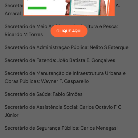
Secretária de Auditoria e Controle Interno: Ingrid A.
Amaral
Secretário de Meio Ambiente, Agricultura e Pesca:
CLIQUE AQUI
Ricardo M Torres
Secretário de Administração Pública: Nelito S Esterque
Secretário de Fazenda: João Batista E. Gonçalves
Secretário de Manutenção de Infraestrutura Urbana e
Obras Públicas: Wayner F. Gasparello
Secretário de Saúde: Fabio Simões
Secretário de Assistência Social: Carlos Octávio F C
Júnior
Secretário de Segurança Pública: Carlos Menegasi