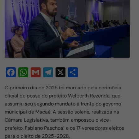
F
W
G
T
X
S
a
h
m
el
h
O primeiro dia de 2025 foi marcado pela cerimônia
c
at
ail
e
ar
oficial de posse do prefeito Welberth Rezende, que
e
s
gr
e
assumiu seu segundo mandato à frente do governo
b
A
a
municipal de Macaé. A sessão solene, realizada na
o
p
m
Câmara Legislativa, também empossou o vice-
prefeito, Fabiano Paschoal e os 17 vereadores eleitos
o
p
para o pleito de 2025-2028.