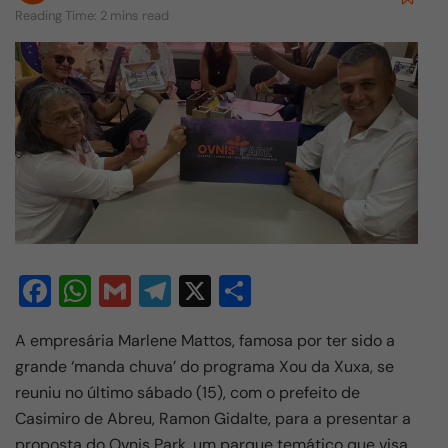
Reading Time: 2 mins read
F
W
G
T
X
S
a
h
m
el
h
A empresária Marlene Mattos, famosa por ter sido a
c
at
ail
e
ar
grande ‘manda chuva’ do programa Xou da Xuxa, se
e
s
gr
e
reuniu no último sábado (15), com o prefeito de
b
A
a
Casimiro de Abreu, Ramon Gidalte, para a presentar a
proposta do Ovnis Park, um parque temático que visa