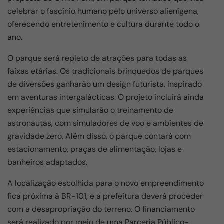
o
p
m
celebrar o fascínio humano pelo universo alienígena,
o
p
oferecendo entretenimento e cultura durante todo o
k
ano.
O parque será repleto de atrações para todas as
faixas etárias. Os tradicionais brinquedos de parques
de diversões ganharão um design futurista, inspirado
em aventuras intergalácticas. O projeto incluirá ainda
experiências que simularão o treinamento de
astronautas, com simuladores de voo e ambientes de
gravidade zero. Além disso, o parque contará com
estacionamento, praças de alimentação, lojas e
banheiros adaptados.
A localização escolhida para o novo empreendimento
fica próxima à BR-101, e a prefeitura deverá proceder
com a desapropriação do terreno. O financiamento
será realizado por meio de uma Parceria Público-