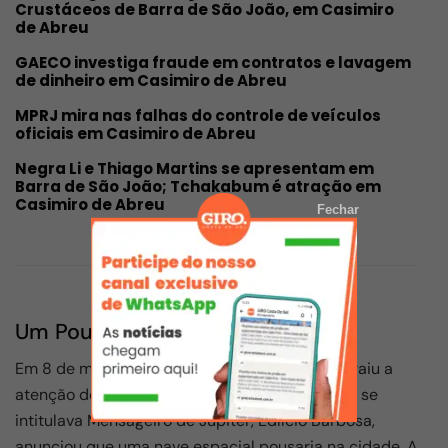
Crustáceos de Barra de São João, em Casimiro
de Abreu
GAECO investiga fraude em contratos e lavagem
de dinheiro em Casimiro de Abreu
MPRJ mira nas falhas do controle de veículos
oficiais em Casimiro de Abreu
Negra Li e Thiago Martins se apresentam em
Barra de São João; Tchakabum é atração em
Casimiro de Abreu
Fechar
Um Pouco da História
Em 8 de março de 1980, Casimiro de Abreu atraiu a
atenção do Brasil e do mundo. Um homem que se
intitulava Mensageiro de Júpiter, Edílcio Barbosa,
anunciou que uma nave espacial pousaria na cidade. A