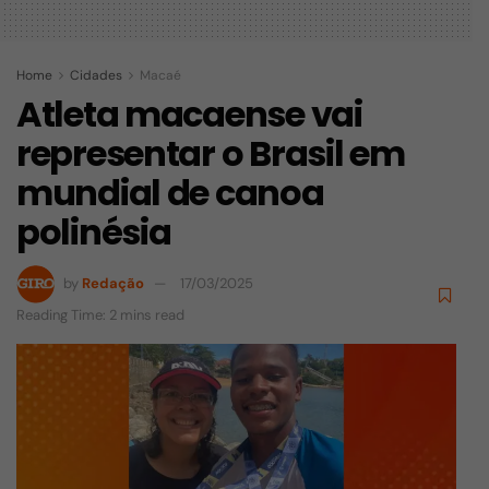
Home
Cidades
Macaé
Atleta macaense vai
representar o Brasil em
mundial de canoa
polinésia
by
Redação
17/03/2025
Reading Time: 2 mins read