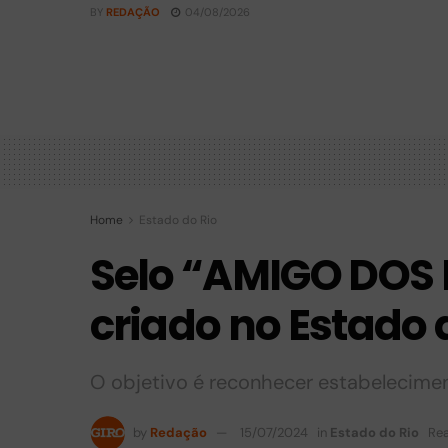
BY
REDAÇÃO
04/08/2026
Home
Estado do Rio
Selo “AMIGO DOS
criado no Estado 
O objetivo é reconhecer estabelecime
by
Redação
15/07/2024
in
Estado do Rio
Rea