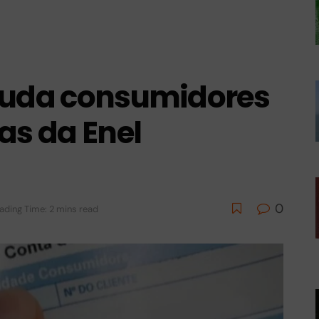
juda consumidores
as da Enel
0
ading Time: 2 mins read