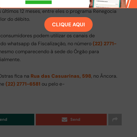
lebrado com mais de 90 dias e que não tenha sido
 últimos 12 meses, entre eles o programa Renegocia
or do débito.
CLIQUE AQUI
 consumidores podem utilizar os canais de
 do whatsapp da Fiscalização, no número
(22) 2771-
 mesmo comparecendo à sede do Órgão para
ialmente.
Ostras fica na
Rua das Casuarinas, 598
, no Âncora.
one
(22) 2771-6581
ou pelo e-
end
Send