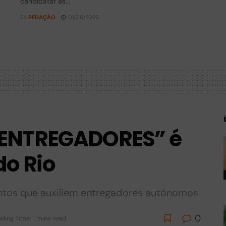
candidatar às...
BY
REDAÇÃO
01/08/2026
 ENTREGADORES” é
do Rio
ntos que auxiliem entregadores autônomos
0
ding Time: 1 mins read