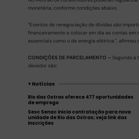
o
p
m
monetária, conforme condições abaixo.
o
p
“Eventos de renegociação de dívidas são import
k
financeiramente e colocar em dia as contas em d
essenciais como o de energia elétrica.”, afirmou
CONDIÇÕES DE PARCELAMENTO –
Segundo a C
devedor são:
+ Notícias
Rio das Ostras oferece 477 oportunidades
de emprego
Sesc Senac inicia contratação para nova
unidade de Rio das Ostras; veja link das
inscrições