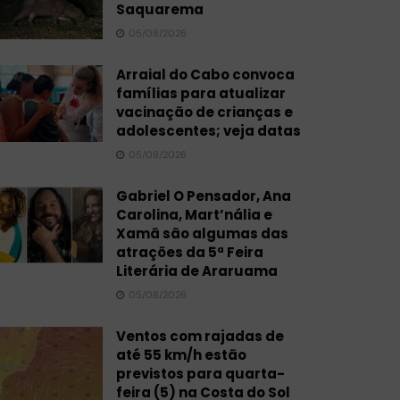
Saquarema
05/08/2026
Arraial do Cabo convoca
famílias para atualizar
vacinação de crianças e
adolescentes; veja datas
05/08/2026
Gabriel O Pensador, Ana
Carolina, Mart’nália e
Xamã são algumas das
atrações da 5ª Feira
Literária de Araruama
05/08/2026
Ventos com rajadas de
até 55 km/h estão
previstos para quarta-
feira (5) na Costa do Sol