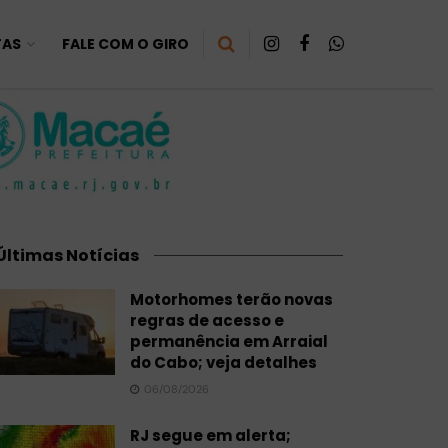
TAS
FALE COM O GIRO
Últimas Notícias
Motorhomes terão novas
regras de acesso e
permanência em Arraial
do Cabo; veja detalhes
06/08/2026
RJ segue em alerta;