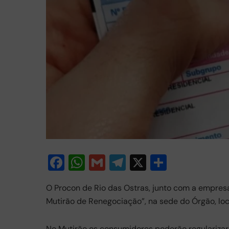
F
W
G
T
X
S
a
h
m
el
h
O Procon de Rio das Ostras, junto com a empresa 
c
at
ail
e
ar
Mutirão de Renegociação”, na sede do Órgão, loc
e
s
gr
e
b
A
a
No Mutirão os consumidores poderão regularizar 