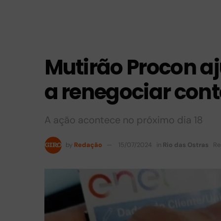
Mutirão Procon a
a renegociar cont
A ação acontece no próximo dia 18
by
Redação
15/07/2024
in
Rio das Ostras
Re