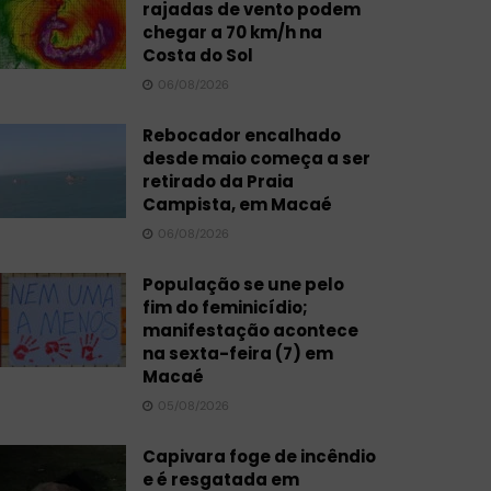
rajadas de vento podem
chegar a 70 km/h na
Costa do Sol
06/08/2026
Rebocador encalhado
desde maio começa a ser
retirado da Praia
Campista, em Macaé
06/08/2026
População se une pelo
fim do feminicídio;
manifestação acontece
na sexta-feira (7) em
Macaé
05/08/2026
Capivara foge de incêndio
e é resgatada em