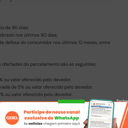
is de 90 dias;
ebrado nos últimos 90 dias;
de defesa do consumidor nos últimos 12 meses, entre
 ofertadas do parcelamento são as seguintes:
% ou valor oferecido pelo devedor.
trada de 5% ou valor oferecido pelo devedor.
% ou valor oferecido pelo devedor.
Fecha
eção monetária.