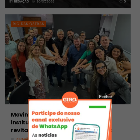
BY
REDAÇÃO
30/07/2026
0
RIO DAS OSTRAS
Fechar
Movimento Reviva Centro reúne
instituições e poder público para
revitalizar Centro de Rio das Ostras
BY
REDAÇÃO
30/07/2026