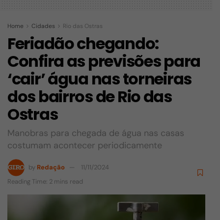
Home
Cidades
Rio das Ostras
Feriadão chegando:
Confira as previsões para
‘cair’ água nas torneiras
dos bairros de Rio das
Ostras
Manobras para chegada de água nas casas
costumam acontecer periodicamente
by
Redação
11/11/2024
Reading Time: 2 mins read