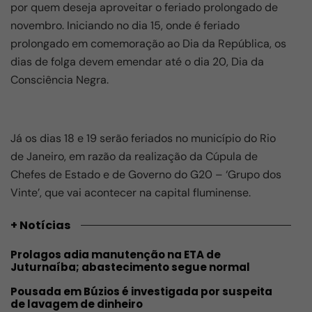
por quem deseja aproveitar o feriado prolongado de
o
p
m
novembro. Iniciando no dia 15, onde é feriado
o
p
prolongado em comemoração ao Dia da República, os
k
dias de folga devem emendar até o dia 20, Dia da
Consciência Negra.
Já os dias 18 e 19 serão feriados no município do Rio
de Janeiro, em razão da realização da Cúpula de
Chefes de Estado e de Governo do G20 – ‘Grupo dos
Vinte’, que vai acontecer na capital fluminense.
+ Notícias
Prolagos adia manutenção na ETA de
Juturnaíba; abastecimento segue normal
Pousada em Búzios é investigada por suspeita
de lavagem de dinheiro