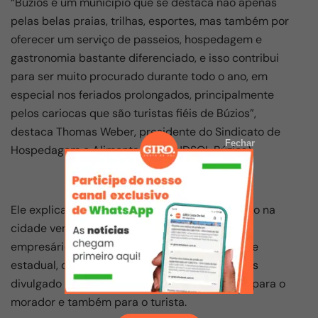
“Búzios é um município que se destaca não apenas
pelas belas praias, trilhas, esportes, mas também por
oferecer um serviço de passeios, hospedagem e
gastronomia bastante diferenciado, e isso contribui
para ser muito procurado durante todo o ano, em
especial nos feriados prolongados, principalmente
pelos cariocas que são turistas fiéis de Búzios”,
destaca Thomas Weber, presidente do Sindicato de
Fechar
Hospedagem e Alimentação (SINDSOL Búzios).
Ele explica ainda que esta retomada do turismo na
cidade vem acontecendo devido a união dos
empresários, instituições e governo municipal e
estadual, que atua para deixar o balneário mais
divulgado e receptivo, tornando um local bom para o
morador e também para o turista.