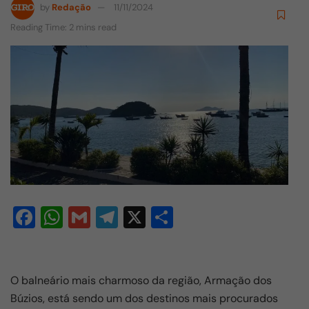
by
Redação
11/11/2024
Reading Time: 2 mins read
F
W
G
T
X
S
a
h
m
el
h
c
at
ail
e
ar
e
s
gr
e
O balneário mais charmoso da região, Armação dos
Búzios, está sendo um dos destinos mais procurados
b
A
a