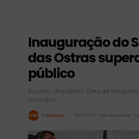
Inauguração do S
das Ostras super
público
Sucesso de público. Data de inauguraç
município.
by
Redação
19/04/2024
in
Rio das Ostras
Re