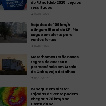
do RJ no Ideb 2025; veja os
resultados
07/08/2026
Rajadas de 109 km/h
atingem litoral de SP; Rio
segue em alerta para
ventos fortes
07/08/2026
Motorhomes terão novas
regras de acesso e
permanência em Arraial
do Cabo; veja detalhes
06/08/2026
RJ segue em alerta;
rajadas de vento podem
chegar a 70 km/h na
Costa do Sol