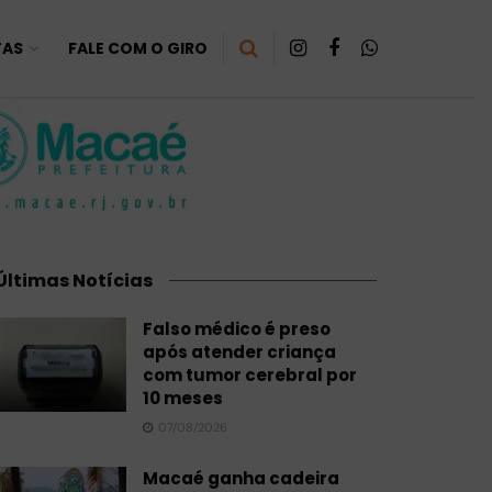
TAS
FALE COM O GIRO
Últimas Notícias
Falso médico é preso
após atender criança
com tumor cerebral por
10 meses
07/08/2026
Macaé ganha cadeira