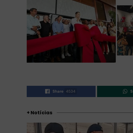
Share
4534
S
+ Notícias