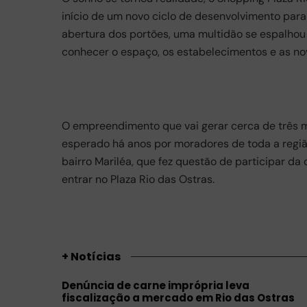
c
at
ail
e
ar
início de um novo ciclo de desenvolvimento para
e
s
gr
e
abertura dos portões, uma multidão se espalho
b
A
a
conhecer o espaço, os estabelecimentos e as no
o
p
m
o
p
k
O empreendimento que vai gerar cerca de três m
esperado há anos por moradores de toda a regiã
bairro Mariléa, que fez questão de participar da
entrar no Plaza Rio das Ostras.
+ Notícias
Denúncia de carne imprópria leva
fiscalização a mercado em Rio das Ostras