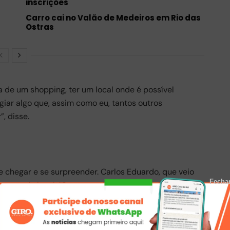
inscrições
Carro cai no Valão de Medeiros em Rio das
Ostras
 de um shopping, ter um local onde é possível
igiar algo que, assim como eu, tantos outros
, disse.
e chegar e se surpreender. Carlos Eduardo, que veio
Fecha
utura do local. “Superou minhas expectativas, era o
aço muito completo”, contou encantado.