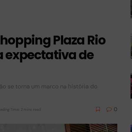
hopping Plaza Rio
a expectativa de
ão se torna um marco na história do
0
ading Time: 2 mins read