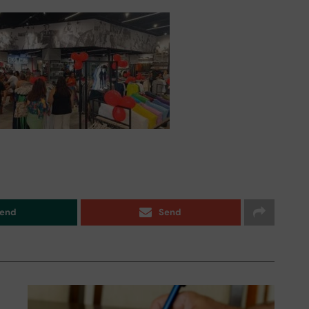
end
Send