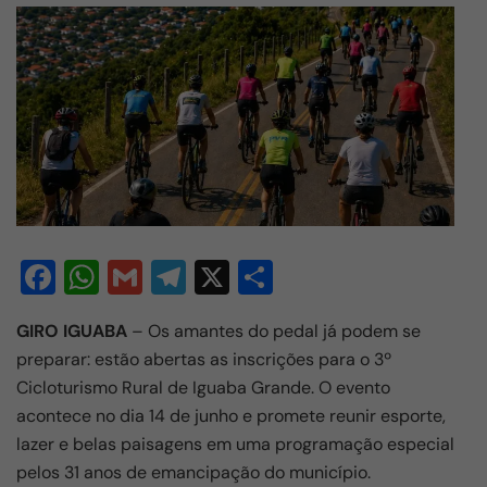
F
W
G
T
X
S
a
h
m
el
h
GIRO IGUABA
– Os amantes do pedal já podem se
c
at
ail
e
ar
preparar: estão abertas as inscrições para o 3º
e
s
gr
e
Cicloturismo Rural de
Iguaba Grande
. O evento
b
A
a
acontece no dia 14 de junho e promete reunir esporte,
o
p
m
lazer e belas paisagens em uma programação especial
pelos 31 anos de emancipação do município.
o
p