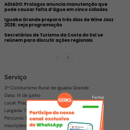
ADIADO: Prolagos anuncia manutenção que
pode causar falta d’água em cinco cidades
Iguaba Grande prepara três dias de Wine Jazz
2026; veja programação
Secretários de Turismo da Costa do Sol se
reúnem para discutir ações regionais
Serviço
3º Cicloturismo Rural de
Iguaba Grande
Data: 14 de junho
Fechar
Local: Praça da Estação
Largada: 7h
Percurso: 14 km
Inscrições:
[AQUI]