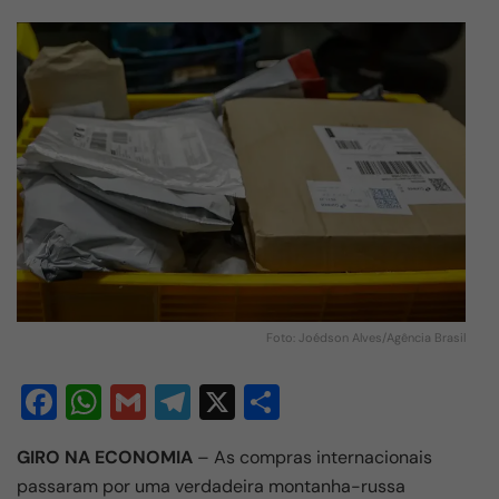
Foto: Joédson Alves/Agência Brasil
F
W
G
T
X
S
a
h
m
el
h
GIRO NA ECONOMIA
– As compras internacionais
c
at
ail
e
ar
passaram por uma verdadeira montanha-russa