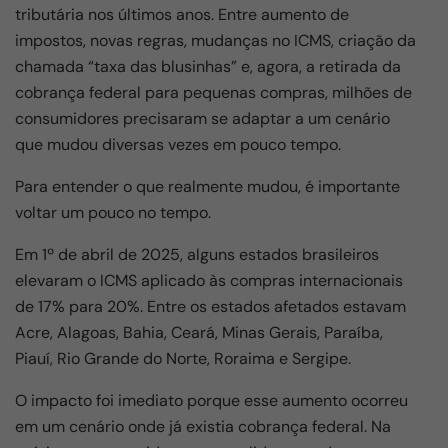
e
s
gr
e
tributária nos últimos anos. Entre aumento de
b
A
a
impostos, novas regras, mudanças no ICMS, criação da
o
p
m
chamada “taxa das blusinhas” e, agora, a retirada da
cobrança federal para pequenas compras, milhões de
o
p
consumidores precisaram se adaptar a um cenário
k
que mudou diversas vezes em pouco tempo.
Para entender o que realmente mudou, é importante
voltar um pouco no tempo.
Em 1º de abril de 2025, alguns estados brasileiros
elevaram o ICMS aplicado às compras internacionais
de 17% para 20%. Entre os estados afetados estavam
Acre, Alagoas, Bahia, Ceará, Minas Gerais, Paraíba,
Piauí, Rio Grande do Norte, Roraima e Sergipe.
O impacto foi imediato porque esse aumento ocorreu
em um cenário onde já existia cobrança federal. Na