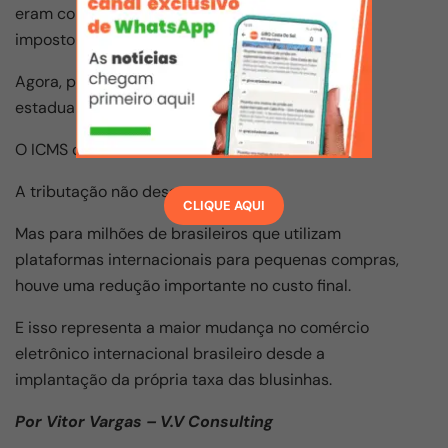
eram compostas por produto, imposto federal e
imposto estadual.
Agora, permanecem apenas produto e imposto
estadual.
O ICMS continua existindo.
A tributação não desapareceu.
CLIQUE AQUI
Mas para milhões de brasileiros que utilizam
plataformas internacionais para pequenas compras,
houve uma redução importante no custo final.
E isso representa a maior mudança no comércio
eletrônico internacional brasileiro desde a
implantação da própria taxa das blusinhas.
Por Vitor Vargas –
V.V Consulting