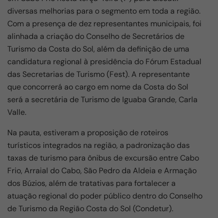
e
s
gr
e
diversas melhorias para o segmento em toda a região.
b
A
a
Com a presença de dez representantes municipais, foi
o
p
m
alinhada a criação do Conselho de Secretários de
Turismo da Costa do Sol, além da definição de uma
o
p
candidatura regional à presidência do Fórum Estadual
k
das Secretarias de Turismo (Fest). A representante
que concorrerá ao cargo em nome da Costa do Sol
será a secretária de Turismo de Iguaba Grande, Carla
Valle.
Na pauta, estiveram a proposição de roteiros
turísticos integrados na região, a padronização das
taxas de turismo para ônibus de excursão entre Cabo
Frio, Arraial do Cabo, São Pedro da Aldeia e Armação
dos Búzios, além de tratativas para fortalecer a
atuação regional do poder público dentro do Conselho
de Turismo da Região Costa do Sol (Condetur).