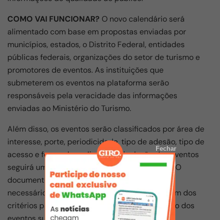
COMO VAI FUNCIONAR?
O novo calendário será
alimentado com base em propostas enviadas por
municípios, estados, o Distrito Federal, entidades
públicas federais, organizações do setor de turismo e
promotores de eventos. As instituições que
submeterem os eventos na plataforma serão
responsáveis pela veracidade das informações
enviadas ao Ministério do Turismo.
Além disso, os eventos serão classificados por área de
interesse, porte, periodicidade, tipo de adesão, tipo de
Fechar
acesso e forma de realização. A inclusão dos eventos
seguirá um processo detalhado
neste manual
. O
documento explica os fluxos e procedimentos
necessários para submissão de propostas, além dos
critérios para análise, aprovação ou reprovação dos
eventos sugeridos.