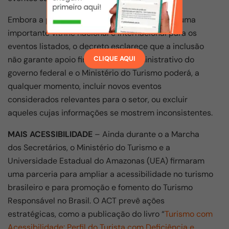
Embora a presença no calendário represente uma
importante vitrine nacional e internacional para os
eventos listados, o decreto esclarece que a inclusão
não garante apoio financeiro ou administrativo do
CLIQUE AQUI
governo federal e o Ministério do Turismo poderá, a
qualquer momento, incluir novos eventos
considerados relevantes para o setor, ou excluir
aqueles cujas informações se mostrem inconsistentes.
MAIS ACESSIBILIDADE
– Ainda durante o a Marcha
dos Secretários, o Ministério do Turismo e a
Universidade Estadual do Amazonas (UEA) firmaram
uma parceria para ampliar a acessibilidade no turismo
brasileiro e para promoção e fomento do Turismo
Responsável no Brasil. O ACT prevê ações
estratégicas, como a publicação do livro “
Turismo com
Acessibilidade: Perfil do Turista com Deficiência e