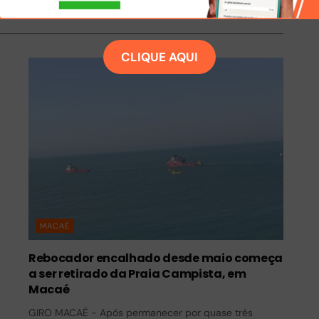
CLIQUE AQUI
MACAÉ
Rebocador encalhado desde maio começa
a ser retirado da Praia Campista, em
Macaé
GIRO MACAÉ - Após permanecer por quase três