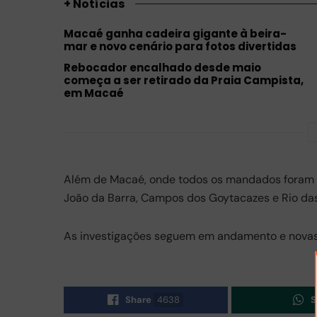
+ Notícias
Macaé ganha cadeira gigante à beira-
mar e novo cenário para fotos divertidas
Rebocador encalhado desde maio
começa a ser retirado da Praia Campista,
em Macaé
Além de Macaé, onde todos os mandados foram c
João da Barra, Campos dos Goytacazes e Rio das
As investigações seguem em andamento e novas 
Share
4638
S