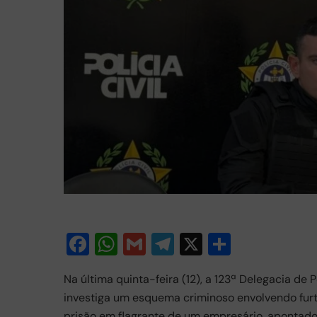
F
W
G
T
X
S
a
h
m
el
h
Na última quinta-feira (12), a 123ª Delegacia de 
c
at
ail
e
ar
investiga um esquema criminoso envolvendo furto
e
s
gr
e
prisão em flagrante de um empresário, apontado