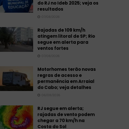
do RJ no Ideb 2025; veja os
resultados
07/08/2026
Rajadas de 109 km/h
atingem litoral de SP; Rio
segue em alerta para
ventos fortes
07/08/2026
Motorhomes terão novas
regras de acesso e
permanência em Arraial
do Cabo; veja detalhes
06/08/2026
RJ segue em alerta;
rajadas de vento podem
chegar a 70 km/h na
Costa do Sol