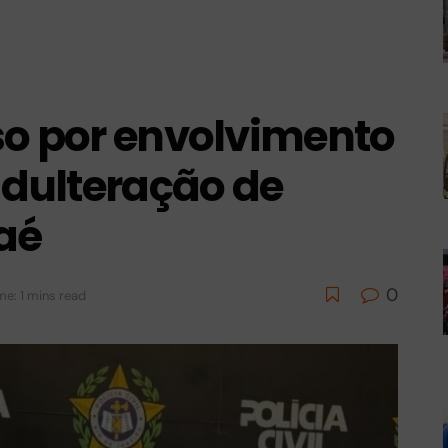
so por envolvimento
dulteração de
aé
0
me: 1 mins read