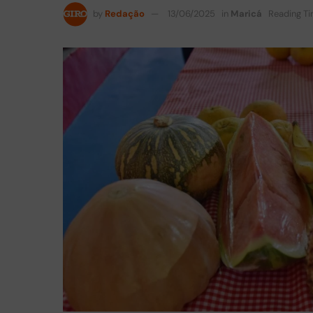
by
Redação
13/06/2025
in
Maricá
Reading Ti