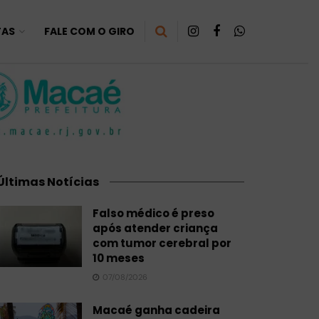
TAS
FALE COM O GIRO
Últimas Notícias
Falso médico é preso
após atender criança
com tumor cerebral por
10 meses
07/08/2026
Macaé ganha cadeira