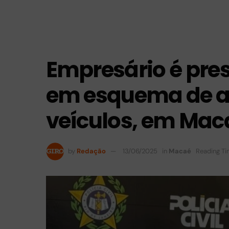
Empresário é pre
em esquema de a
veículos, em Mac
by
Redação
13/06/2025
in
Macaé
Reading Ti