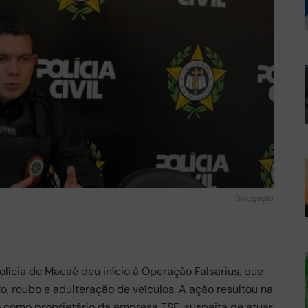
Divulgação
Polícia de Macaé deu início à Operação Falsarius, que
, roubo e adulteração de veículos. A ação resultou na
 como proprietário da empresa TSE, suspeita de atuar