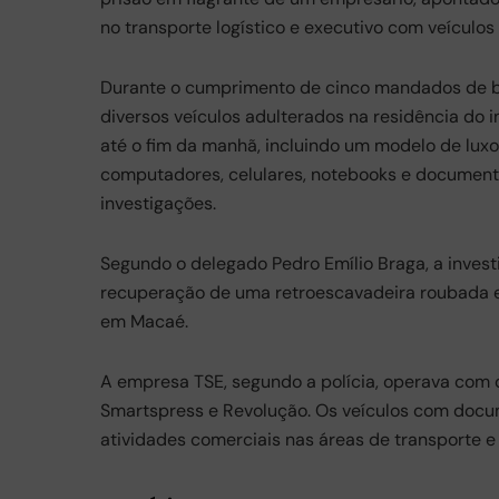
b
A
a
no transporte logístico e executivo com veículos 
o
p
m
Durante o cumprimento de cinco mandados de bu
o
p
diversos veículos adulterados na residência do i
k
até o fim da manhã, incluindo um modelo de lu
computadores, celulares, notebooks e document
investigações.
Segundo o delegado Pedro Emílio Braga, a investi
recuperação de uma retroescavadeira roubada em
em Macaé.
A empresa TSE, segundo a polícia, operava com 
Smartspress e Revolução. Os veículos com docu
atividades comerciais nas áreas de transporte e l