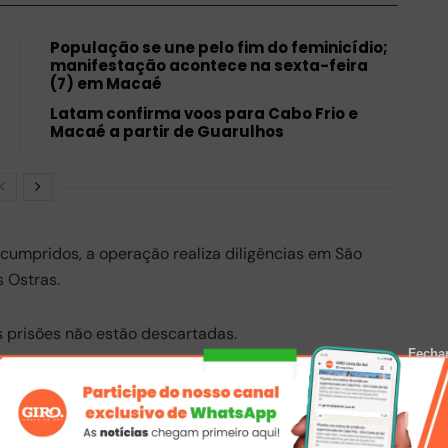
População se une pelo fim do feminicídio;
manifestação acontece na sexta-feira
(7) em Macaé
Latam confirma voos para Cabo Frio e
Macaé a partir de Guarulhos
umpridos, a operação realiza diligências em São
 Ostras.
prisões não estão descartadas.
Fecha
end
Send