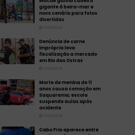
Macaé ganha cadeira
gigante à beira-mar e
novo cenário para fotos
divertidas
07/08/2026
Denúncia de carne
imprópria leva
fiscalização a mercado
em Rio das Ostras
07/08/2026
Morte de menina de 11
anos causa comoção em
Saquarema; escola
suspende aulas após
acidente
07/08/2026
Cabo Frio aparece entre