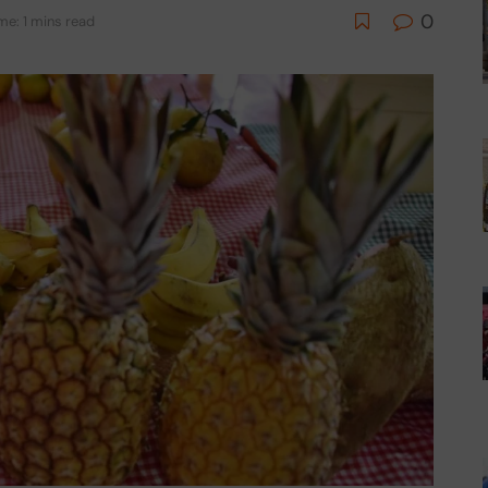
0
me: 1 mins read