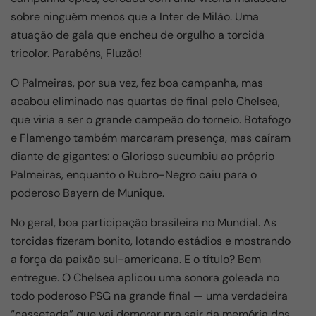
o
p
sobre ninguém menos que a Inter de Milão. Uma
k
atuação de gala que encheu de orgulho a torcida
tricolor. Parabéns, Fluzão!
O Palmeiras, por sua vez, fez boa campanha, mas
acabou eliminado nas quartas de final pelo Chelsea,
que viria a ser o grande campeão do torneio. Botafogo
e Flamengo também marcaram presença, mas caíram
diante de gigantes: o Glorioso sucumbiu ao próprio
Palmeiras, enquanto o Rubro-Negro caiu para o
poderoso Bayern de Munique.
No geral, boa participação brasileira no Mundial. As
torcidas fizeram bonito, lotando estádios e mostrando
a força da paixão sul-americana. E o título? Bem
entregue. O Chelsea aplicou uma sonora goleada no
todo poderoso PSG na grande final — uma verdadeira
“cassetada” que vai demorar pra sair da memória dos