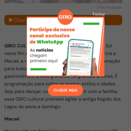
Foto: Divulgação
Fechar
Ouvir notícia
GIRO CULTURAL
– Se você está pela Costa do Sol
neste fim de semana, pode se preparar: de Maricá a
Macaé, a região está fervendo com uma programação
para todos os gostos. Tem arraiá, festival
gastronômico, shows gratuitos de grandes artistas. É
programação para todos os gostos, estilos e idades.
CLIQUE AQUI
Seja para dançar, comer bem ou curtir com a família,
esse GIRO cultural promete agitar a antiga Região dos
Lagos de sexta a domingo.
Macaé