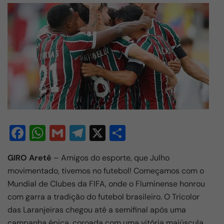
F
W
G
T
X
S
a
h
m
el
h
GIRO Aretê
– Amigos do esporte, que Julho
c
at
ail
e
ar
movimentado, tivemos no futebol! Começamos com o
e
s
gr
e
Mundial de Clubes da FIFA, onde o Fluminense honrou
b
A
a
com garra a tradição do futebol brasileiro. O Tricolor
o
p
m
das Laranjeiras chegou até a semifinal após uma
campanha épica, coroada com uma vitória maiúscula