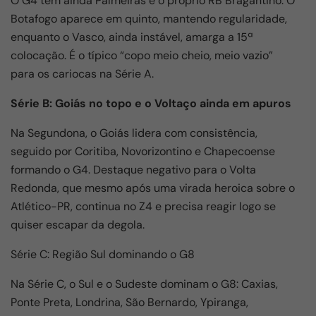
O G4 tem ainda Palmeiras e o próprio RB Bragantino. O
Botafogo aparece em quinto, mantendo regularidade,
enquanto o Vasco, ainda instável, amarga a 15ª
colocação. É o típico “copo meio cheio, meio vazio”
para os cariocas na Série A.
Série B: Goiás no topo e o Voltaço ainda em apuros
Na Segundona, o Goiás lidera com consistência,
seguido por Coritiba, Novorizontino e Chapecoense
formando o G4. Destaque negativo para o Volta
Redonda, que mesmo após uma virada heroica sobre o
Atlético-PR, continua no Z4 e precisa reagir logo se
quiser escapar da degola.
Série C: Região Sul dominando o G8
Na Série C, o Sul e o Sudeste dominam o G8: Caxias,
Ponte Preta, Londrina, São Bernardo, Ypiranga,