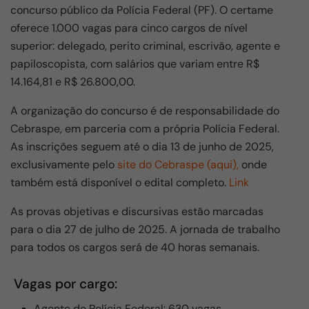
e
s
gr
e
concurso público da Polícia Federal (PF). O certame
b
A
a
oferece 1.000 vagas para cinco cargos de nível
o
p
m
superior: delegado, perito criminal, escrivão, agente e
papiloscopista, com salários que variam entre R$
o
p
14.164,81 e R$ 26.800,00.
k
A organização do concurso é de responsabilidade do
Cebraspe, em parceria com a própria Polícia Federal.
As inscrições seguem até o dia 13 de junho de 2025,
exclusivamente pelo
site do Cebraspe (aqui),
onde
também está disponível o edital completo.
Link
As provas objetivas e discursivas estão marcadas
para o dia 27 de julho de 2025. A jornada de trabalho
para todos os cargos será de 40 horas semanais.
Vagas por cargo:
Agente de Polícia Federal: 630 vagas