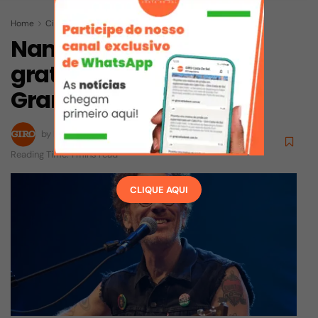
Home
Cidades
Iguaba Grande
Nando Reis faz show
gratuito em Iguaba
Grande
by
Redação
26/05/2025
Reading Time: 1 mins read
CLIQUE AQUI