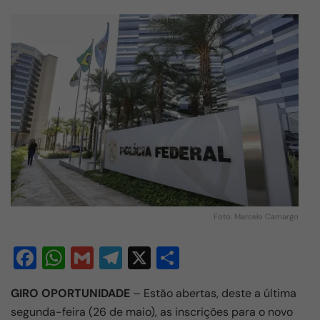
Foto: Marcelo Camargo
F
W
G
T
X
S
a
h
m
el
h
GIRO OPORTUNIDADE
– Estão abertas, deste a última
c
at
ail
e
ar
segunda-feira (26 de maio), as inscrições para o novo