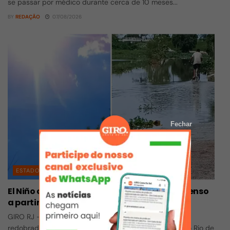
se passar por médico durante cerca de 10 meses...
BY
REDAÇÃO
07/08/2026
Fechar
ESTADO DO RIO
El Niño deve trazer chuvas fortes e calor intenso
a partir de setembro no estado do Rio
GIRO RJ - Os próximos meses devem exigir atenção
redobrada dos moradores e governantes do estado do Rio de