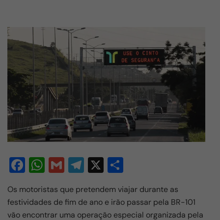
F
W
G
T
X
S
a
h
m
el
h
Os motoristas que pretendem viajar durante as
c
at
ail
e
ar
festividades de fim de ano e irão passar pela BR-101
e
s
gr
e
vão encontrar uma operação especial organizada pela