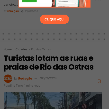
Janeiro....
BY
REDAÇÃO
27/07/2026
CLIQUE AQUI
Home
Cidades
Rio das Ostras
Turistas lotam as ruas e
praias de Rio das Ostras
by
Redação
30/12/2024
Reading Time: 1 mins read