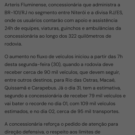
b
A
a
Arteris Fluminense, concessionária que administra a
o
p
m
BR-101/RJ no segmento entre Niterói e a divisa RJ/ES,
onde os usuários contarão com apoio e assistência
o
p
24h de equipes, viaturas, guinchos e ambulâncias da
k
concessionária ao longo dos 322 quilômetros de
rodovia.
O aumento no fluxo de veículos iniciou a partir das 7h
desta segunda-feira (30), quando a rodovia deve
receber cerca de 90 mil veículos, que devem seguir,
entre outros destinos, para Rio das Ostras, Macaé,
Quissamã e Carapebus. Já o dia 31, tem a estimativa,
segundo a concessionária de receber 79 mil veículos e
vai bater o recorde no dia 01, com 109 mil veículos
estimados, e no dia 02, cerca de 95 mil transportes.
A concessionária reforça o pedido de atenção para
direção defensiva, o respeito aos limites de