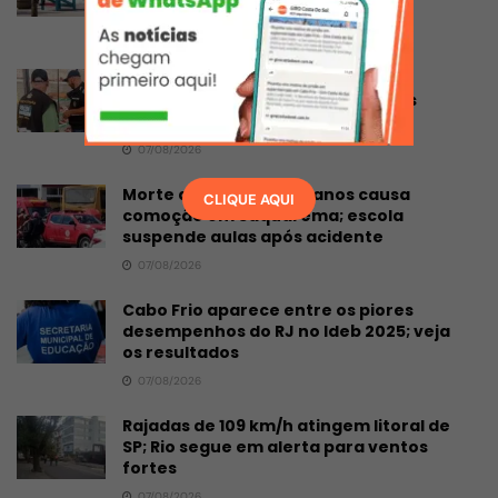
divertidas
07/08/2026
Denúncia de carne imprópria leva
fiscalização a mercado em Rio das
Ostras
07/08/2026
Morte de menina de 11 anos causa
CLIQUE AQUI
comoção em Saquarema; escola
suspende aulas após acidente
07/08/2026
Cabo Frio aparece entre os piores
desempenhos do RJ no Ideb 2025; veja
os resultados
07/08/2026
Rajadas de 109 km/h atingem litoral de
SP; Rio segue em alerta para ventos
fortes
07/08/2026