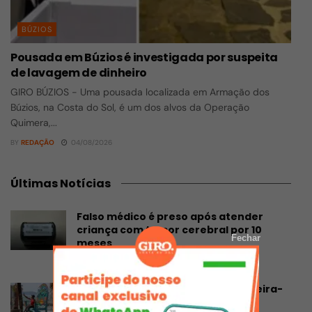
BÚZIOS
Pousada em Búzios é investigada por suspeita
de lavagem de dinheiro
GIRO BÚZIOS - Uma pousada localizada em Armação dos
Búzios, na Costa do Sol, é um dos alvos da Operação
Quimera,...
BY
REDAÇÃO
04/08/2026
Últimas Notícias
Falso médico é preso após atender
criança com tumor cerebral por 10
Fechar
meses
07/08/2026
Macaé ganha cadeira gigante à beira-
mar e novo cenário para fotos