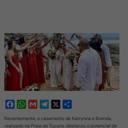
F
W
G
T
X
S
a
h
m
el
h
Recentemente, o casamento de Katrynne e Brenda,
c
at
ail
e
ar
realizado na Praia de Tucuns, destacou o potencial de