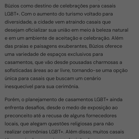
e
s
gr
e
Búzios como destino de celebrações para casais
b
A
a
LGBT+. Com o aumento do turismo voltado para
o
p
m
diversidade, a cidade vem atraindo casais que
desejam oficializar sua união em meio à beleza natural
o
p
e em um ambiente de aceitação e celebração. Além
k
das praias e paisagens exuberantes, Búzios oferece
uma variedade de espaços exclusivos para
casamentos, que vão desde pousadas charmosas a
sofisticadas áreas ao ar livre, tornando-se uma opção
única para casais que buscam um cenário
inesquecível para sua cerimônia.
Porém, o planejamento de casamentos LGBT+ ainda
enfrenta desafios, desde o medo de exposição ao
preconceito até a recusa de alguns fornecedores
locais, que alegam questões religiosas para não
realizar cerimônias LGBT+. Além disso, muitos casais