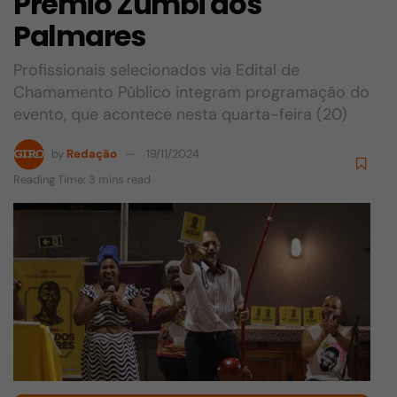
Prêmio Zumbi dos
Palmares
Profissionais selecionados via Edital de
Chamamento Público integram programação do
evento, que acontece nesta quarta-feira (20)
by
Redação
19/11/2024
Reading Time: 3 mins read