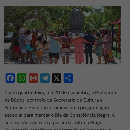
F
W
G
T
X
S
a
h
m
el
h
Nesta quarta-feira, dia 20 de novembro, a Prefeitura
c
at
ail
e
ar
de Búzios, por meio da Secretaria de Cultura e
e
s
gr
e
Patrimônio Histórico, promove uma programação
b
A
a
especial para marcar o Dia da Consciência Negra. A
o
p
m
celebração ocorrerá a partir das 14h, na Praça