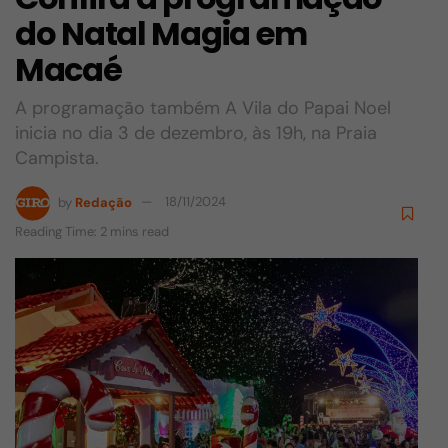
do Natal Magia em
Macaé
A programação também A Vila do Papai Noel
inicia no dia 3 de dezembro, às 19h, na Praia
Campista.
by
Redação
18/11/2024
Reading Time: 2 mins read