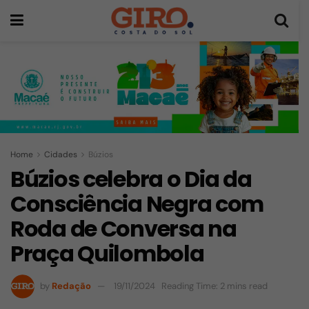
Home
Cidades
Búzios
Búzios celebra o Dia da
Consciência Negra com
Roda de Conversa na
Praça Quilombola
by
Redação
19/11/2024
Reading Time: 2 mins read