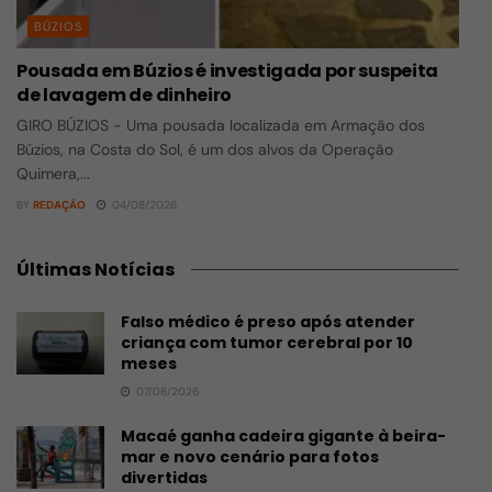
BÚZIOS
Pousada em Búzios é investigada por suspeita
de lavagem de dinheiro
GIRO BÚZIOS - Uma pousada localizada em Armação dos
Búzios, na Costa do Sol, é um dos alvos da Operação
Quimera,...
BY
REDAÇÃO
04/08/2026
Últimas Notícias
Falso médico é preso após atender
criança com tumor cerebral por 10
meses
07/08/2026
Macaé ganha cadeira gigante à beira-
mar e novo cenário para fotos
divertidas