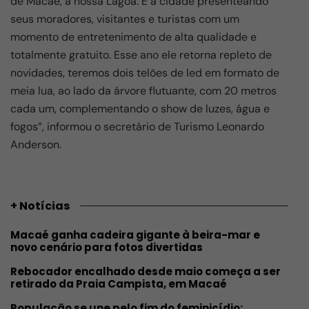
de Macaé, a nossa Lagoa. É a cidade presenteando
seus moradores, visitantes e turistas com um
momento de entretenimento de alta qualidade e
totalmente gratuito. Esse ano ele retorna repleto de
novidades, teremos dois telões de led em formato de
meia lua, ao lado da árvore flutuante, com 20 metros
cada um, complementando o show de luzes, água e
fogos”, informou o secretário de Turismo Leonardo
Anderson.
+ Notícias
Macaé ganha cadeira gigante à beira-mar e
novo cenário para fotos divertidas
Rebocador encalhado desde maio começa a ser
retirado da Praia Campista, em Macaé
População se une pelo fim do feminicídio;