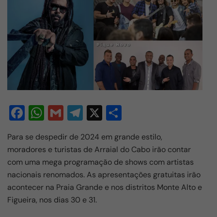
F
W
G
T
X
S
a
h
m
el
h
Para se despedir de 2024 em grande estilo,
c
at
ail
e
ar
moradores e turistas de Arraial do Cabo irão contar
e
s
gr
e
com uma mega programação de shows com artistas
b
A
a
nacionais renomados. As apresentações gratuitas irão
o
p
m
acontecer na Praia Grande e nos distritos Monte Alto e
Figueira, nos dias 30 e 31.
o
p