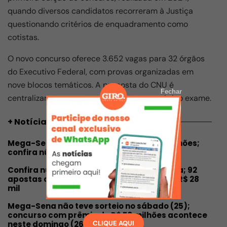
quando diversos candidatos recorreram à Justiça
questionando critérios de enquadramento como
cotistas.
O novo concurso oferece 3.652 vagas para 32 órgãos
do Executivo Federal, com provas organizadas em
nove blocos temáticos. A proposta do CNU é
Fechar
centralizar os processos seletivos em um único exame.
+ Notícias
Mega-Sena sorteia prêmio é de R$ 100 milhões;
confira números sorteados
Confira números sorteados na Mega-Sena; 92
apostas acertam cinco números e levam R$ 28
mil
Mega-Sena não teve sorteio no sábado (25);
concurso com prêmio de R$ 70 milhões acontece
CLIQUE AQUI
neste domingo (26)