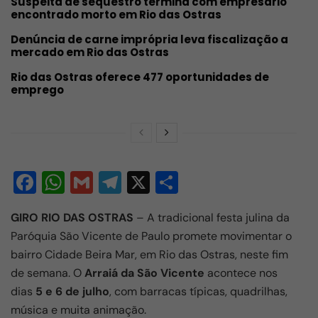
Suspeita de sequestro termina com empresário
encontrado morto em Rio das Ostras
Denúncia de carne imprópria leva fiscalização a
mercado em Rio das Ostras
Rio das Ostras oferece 477 oportunidades de
emprego
F
W
G
T
X
S
a
h
m
el
h
GIRO RIO DAS OSTRAS
– A tradicional festa julina da
c
at
ail
e
ar
Paróquia São Vicente de Paulo promete movimentar o
e
s
gr
e
bairro Cidade Beira Mar, em Rio das Ostras, neste fim
b
A
a
de semana. O
Arraiá da São Vicente
acontece nos
o
p
m
dias
5 e 6 de julho
, com barracas típicas, quadrilhas,
música e muita animação.