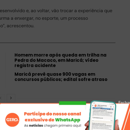
senvolvido e, ao voltar, vão trocar a experiência que
urma a enxergar, no esporte, um processo
”, acrescentou.
Homem morre após queda em trilha na
Pedra do Macaco, em Maricá; vídeo
registra acidente
Maricá prevê quase 900 vagas em
concursos públicos; edital sofre atraso
Fecha