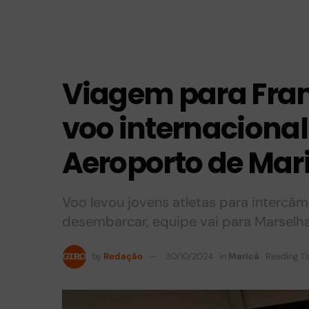
Viagem para Fra
voo internacional 
Aeroporto de Mar
Voo levou jovens atletas para intercâm
desembarcar, equipe vai para Marselh
by
Redação
30/10/2024
in
Maricá
Reading Ti