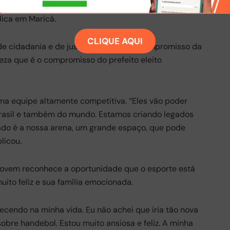
saltou que o intercâmbio é resultado do esporte
lica em Maricá.
CLIQUE AQUI
de cidadania e de justiça social é um compromisso da
eza que é o compromisso do prefeito eleito
ma equipe altamente competitiva. “Eles vão poder
Brasil e também do mundo. Estamos criando legados
ado é a nossa arena, um grande espaço, que pode
licou.
 jovem reconhece a oportunidade que o esporte está
ito feliz e sua família emocionada.
ecendo na minha vida. Eu não achei que iria tão nova
sobre handebol. Estou muito ansiosa e feliz. A minha