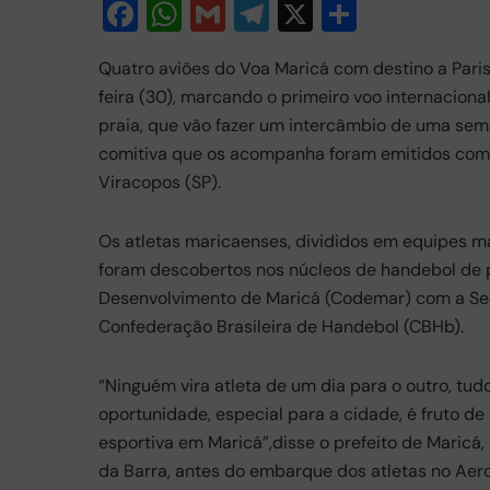
F
W
G
T
X
S
a
h
m
el
h
Quatro aviões do Voa Maricá com destino a Pari
c
at
ail
e
ar
feira (30), marcando o primeiro voo internacional
e
s
gr
e
praia, que vão fazer um intercâmbio de uma sema
b
A
a
comitiva que os acompanha foram emitidos com
o
p
m
Viracopos (SP).
o
p
Os atletas maricaenses, divididos em equipes mas
k
foram descobertos nos núcleos de handebol de p
Desenvolvimento de Maricá (Codemar) com a Secr
Confederação Brasileira de Handebol (CBHb).
“Ninguém vira atleta de um dia para o outro, tudo
oportunidade, especial para a cidade, é fruto de
esportiva em Maricá”,disse o prefeito de Maricá
da Barra, antes do embarque dos atletas no Aer