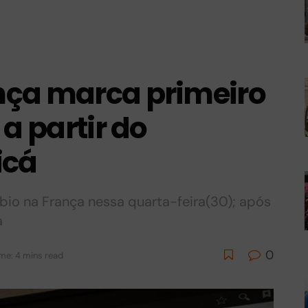
nça marca primeiro
a partir do
icá
bio na França nessa quarta-feira(30); após
a
0
me: 4 mins read