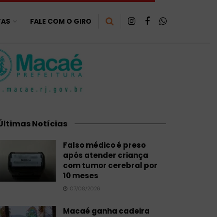
TAS
FALE COM O GIRO
Últimas Notícias
Falso médico é preso
após atender criança
com tumor cerebral por
10 meses
07/08/2026
Macaé ganha cadeira