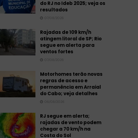
do RJ no Ideb 2025; veja os
resultados
07/08/2026
Rajadas de 109 km/h
atingem litoral de SP; Rio
segue em alerta para
ventos fortes
07/08/2026
Motorhomes terão novas
regras de acesso e
permanência em Arraial
do Cabo; veja detalhes
06/08/2026
RJ segue em alerta;
rajadas de vento podem
chegar a 70 km/h na
Costa do Sol