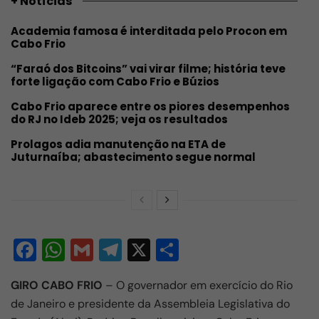
+ Notícias
Academia famosa é interditada pelo Procon em
Cabo Frio
“Faraó dos Bitcoins” vai virar filme; história teve
forte ligação com Cabo Frio e Búzios
Cabo Frio aparece entre os piores desempenhos
do RJ no Ideb 2025; veja os resultados
Prolagos adia manutenção na ETA de
Juturnaíba; abastecimento segue normal
F
W
G
T
X
S
a
h
m
el
h
GIRO CABO FRIO
– O governador em exercício do Rio
c
at
ail
e
ar
de Janeiro e presidente da Assembleia Legislativa do
e
s
gr
e