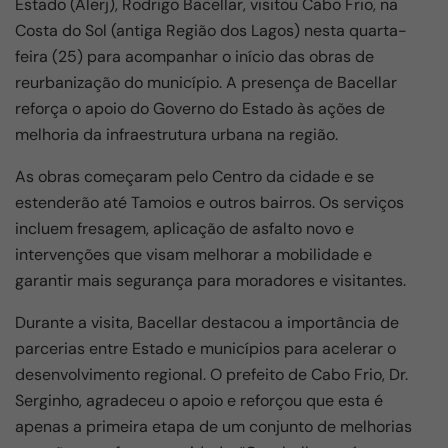
Estado (Alerj), Rodrigo Bacellar, visitou Cabo Frio, na
b
A
a
Costa do Sol (antiga Região dos Lagos) nesta quarta-
o
p
m
feira (25) para acompanhar o início das obras de
reurbanização do município. A presença de Bacellar
o
p
reforça o apoio do Governo do Estado às ações de
k
melhoria da infraestrutura urbana na região.
As obras começaram pelo Centro da cidade e se
estenderão até Tamoios e outros bairros. Os serviços
incluem fresagem, aplicação de asfalto novo e
intervenções que visam melhorar a mobilidade e
garantir mais segurança para moradores e visitantes.
Durante a visita, Bacellar destacou a importância de
parcerias entre Estado e municípios para acelerar o
desenvolvimento regional. O prefeito de Cabo Frio, Dr.
Serginho, agradeceu o apoio e reforçou que esta é
apenas a primeira etapa de um conjunto de melhorias