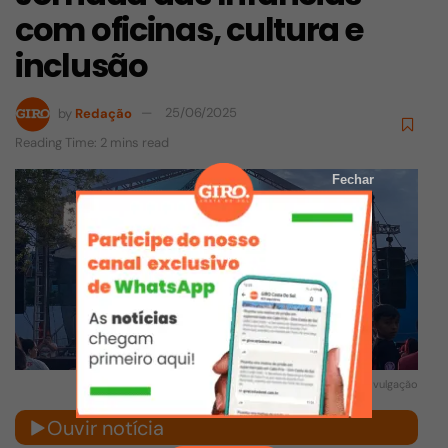
com oficinas, cultura e
inclusão
by
Redação
25/06/2025
Reading Time: 2 mins read
Fechar
Divulgação
Ouvir notícia