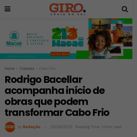
Home
Cidades
Cabo Frio
Rodrigo Bacellar
acompanha início de
obras que podem
transformar Cabo Frio
by
Redação
25/06/2025
Reading Time: 1 mins read