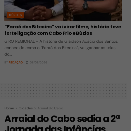
BÚZIOS
“Faraó dos Bitcoins” vai virar filme; história teve
forte ligação com Cabo Frio e Búzios
GIRO REGIONAL - A história de Glaidson Acácio dos Santos,
conhecido como o “Faraó dos Bitcoins”, vai ganhar as telas
do...
BY
REDAÇÃO
08/08/2026
Home
Cidades
Arraial do Cabo
Arraial do Cabo sedia a 2ª
Jornada das Infâncias