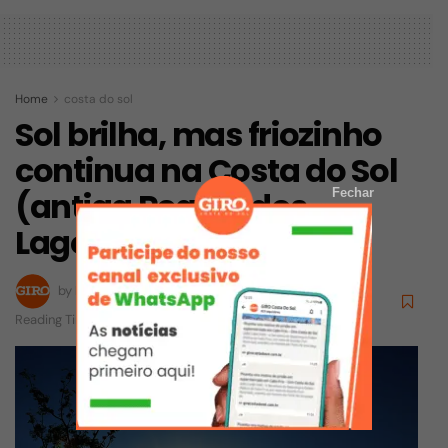
Home
costa do sol
Sol brilha, mas friozinho
continua na Costa do Sol
(antiga Região dos
Fechar
Lagos)
by
Redação
25/06/2025
Reading Time: 3 mins read