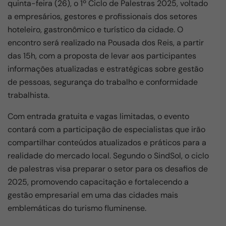
e
s
gr
e
quinta-feira (26), o 1º Ciclo de Palestras 2025, voltado
b
A
a
a empresários, gestores e profissionais dos setores
o
p
m
hoteleiro, gastronômico e turístico da cidade. O
encontro será realizado na Pousada dos Reis, a partir
o
p
das 15h, com a proposta de levar aos participantes
k
informações atualizadas e estratégicas sobre gestão
de pessoas, segurança do trabalho e conformidade
trabalhista.
Com entrada gratuita e vagas limitadas, o evento
contará com a participação de especialistas que irão
compartilhar conteúdos atualizados e práticos para a
realidade do mercado local. Segundo o SindSol, o ciclo
de palestras visa preparar o setor para os desafios de
2025, promovendo capacitação e fortalecendo a
gestão empresarial em uma das cidades mais
emblemáticas do turismo fluminense.