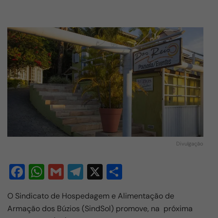
Divulgação
F
W
G
T
X
S
a
h
m
el
h
O Sindicato de Hospedagem e Alimentação de
c
at
ail
e
ar
Armação dos Búzios (SindSol) promove, na próxima