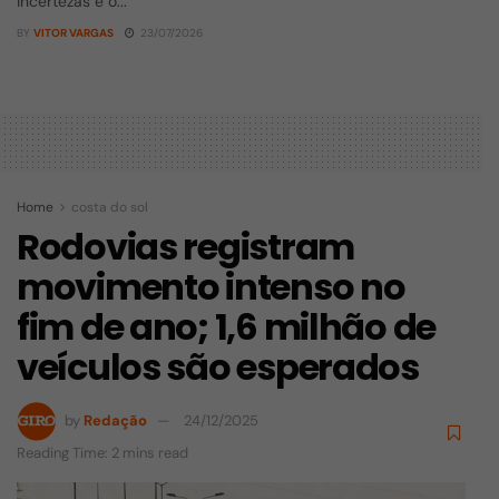
incertezas e o...
BY
VITOR VARGAS
23/07/2026
Home
costa do sol
Rodovias registram
movimento intenso no
fim de ano; 1,6 milhão de
veículos são esperados
by
Redação
24/12/2025
Reading Time: 2 mins read