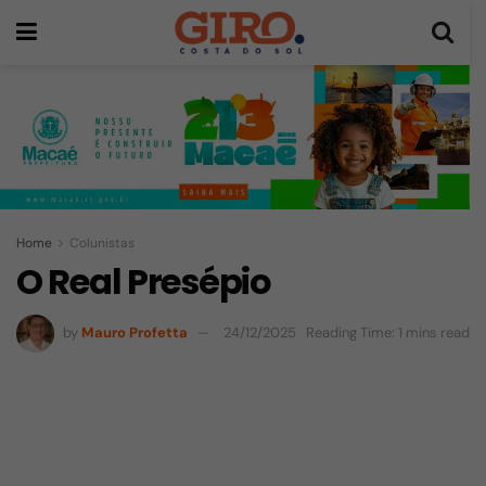
Home
Colunistas
O Real Presépio
by
Mauro Profetta
24/12/2025
Reading Time: 1 mins read