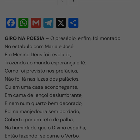
F
W
G
T
X
S
a
h
m
el
h
GIRO NA POESIA
– O presépio, enfim, foi montado
c
at
ail
e
ar
No estábulo com Maria e José
e
s
gr
e
E o Menino Deus foi revelado,
b
A
a
Trazendo ao mundo esperança e fé.
o
p
m
Como foi previsto nos prefácios,
Não foi lá nas luzes dos palácios,
o
p
Ou em uma casa aconchegante,
k
Em cama de lençol deslumbrante,
E nem num quarto bem decorado,
Foi na manjedoura sem bordado,
Coberto por um teto de palha,
Na humildade que o Divino espalha,
Então fazendo-se carne o Verbo,