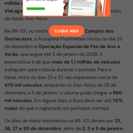
milhão de veículos
circulem pela
BR-101
e pela
ViaLagos (RJ-124)
ao longo das operações especiais
de Natal, Ano-Novo
Na BR-101, no trecho entre
Niterói e Campos dos
CLIQUE AQUI
Goytacazes
, a Autopista Fluminense iniciou no dia 23
de dezembro a
Operação Especial de Fim de Ano e
Verão
, que segue até 5 de janeiro de 2026. A
expectativa é de que
mais de 1,1 milhão de veículos
trafeguem pela rodovia durante o período. Para o
Natal, entre os dias 23 e 27, são esperados cerca de
470 mil veículos
, enquanto no Ano-Novo, de 28 de
dezembro a 5 de janeiro, o volume pode chegar a
860
mil veículos
. Em alguns dias, o fluxo deve ser até
70%
maior
do que o registrado em períodos normais.
Os dias de maior movimento na BR-101 devem ser
23,
26, 27 e 30 de dezembro
, além de
2, 3 e 5 de janeiro
,