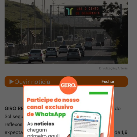
Divulgação/Arteris
Ouvir notícia
Fechar
GIRO REGIÃO
– O fluxo de turistas rumo à Costa do
Sol segue
intenso nesta quarta-feira (24)
, com
reflexos nas principais rodovias de acesso. A
expectativa das concessionárias é de que cerca de
1,6