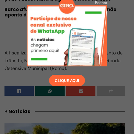
Fechar
Barco afunda no Canal do Itajuru; vistoria não
aponta danos ambientais, em Cabo Frio
A fiscalização foi feita por agentes do Grupamento de
Trânsito, MPTrans, Grupamento Tático Móvel e Ronda
Ostensiva Municipal (Romu).
CLIQUE AQUI
+ Notícias