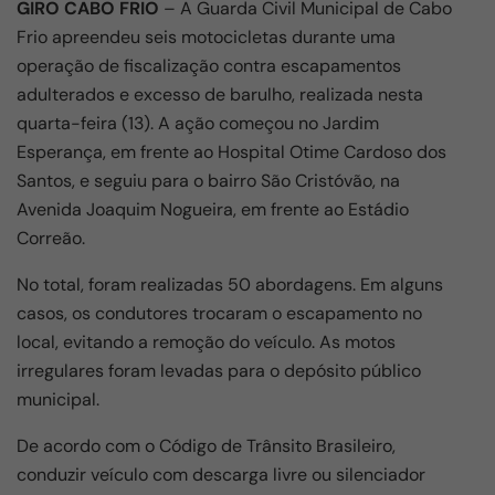
GIRO CABO FRIO
– A Guarda Civil Municipal de Cabo
c
at
ail
e
ar
Frio apreendeu seis motocicletas durante uma
e
s
gr
e
operação de fiscalização contra escapamentos
b
A
a
adulterados e excesso de barulho, realizada nesta
o
p
m
quarta-feira (13). A ação começou no Jardim
Esperança, em frente ao Hospital Otime Cardoso dos
o
p
Santos, e seguiu para o bairro São Cristóvão, na
k
Avenida Joaquim Nogueira, em frente ao Estádio
Correão.
No total, foram realizadas 50 abordagens. Em alguns
casos, os condutores trocaram o escapamento no
local, evitando a remoção do veículo. As motos
irregulares foram levadas para o depósito público
municipal.
De acordo com o Código de Trânsito Brasileiro,
conduzir veículo com descarga livre ou silenciador