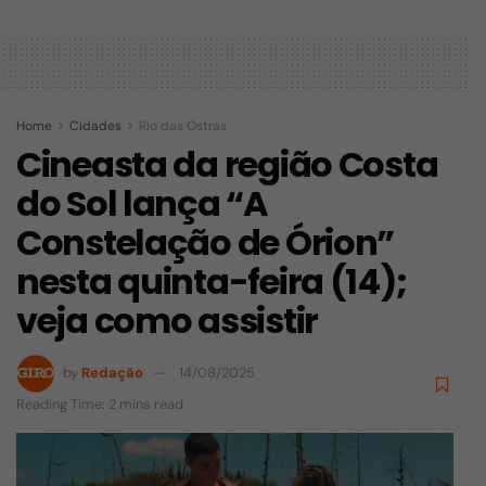
Home
Cidades
Rio das Ostras
Cineasta da região Costa
do Sol lança “A
Constelação de Órion”
nesta quinta-feira (14);
veja como assistir
by
Redação
14/08/2025
Reading Time: 2 mins read