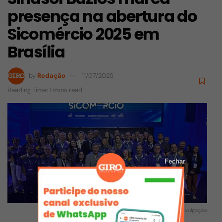
presença na abertura do
Sicomércio 2025 em
Brasília
by
Redação
11/07/2025
Reading Time: 1 mins read
Fechar
Foto: Divulgação