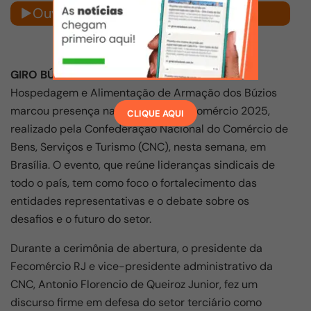
Ouvir notícia
GIRO BÚZIOS –
O Sindsol Búzios – Sindicato de
Hospedagem e Alimentação de Armação dos Búzios
marcou presença na abertura do Sicomércio 2025,
CLIQUE AQUI
realizado pela Confederação Nacional do Comércio de
Bens, Serviços e Turismo (CNC), nesta semana, em
Brasília. O evento, que reúne lideranças sindicais de
todo o país, tem como foco o fortalecimento das
entidades representativas e o debate sobre os
desafios e o futuro do setor.
Durante a cerimônia de abertura, o presidente da
Fecomércio RJ e vice-presidente administrativo da
CNC, Antonio Florencio de Queiroz Junior, fez um
discurso firme em defesa do setor terciário como