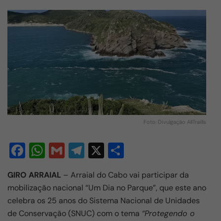
Foto: Divulgação AllTraills
F
W
G
T
X
S
a
h
m
el
h
GIRO ARRAIAL
– Arraial do Cabo vai participar da
c
at
ail
e
ar
mobilização nacional “Um Dia no Parque”, que este ano
e
s
gr
e
celebra os 25 anos do Sistema Nacional de Unidades
b
A
a
de Conservação (SNUC) com o tema
“Protegendo o