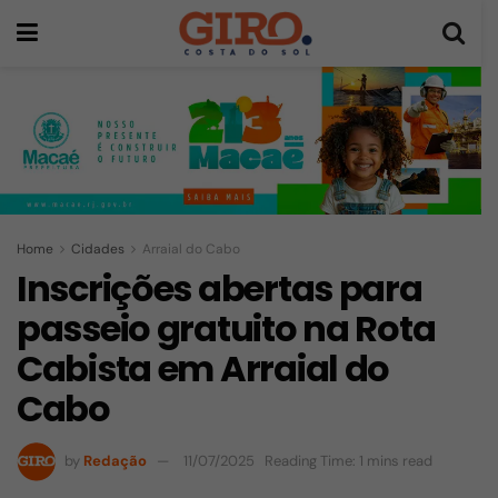
Home
Cidades
Arraial do Cabo
Inscrições abertas para
passeio gratuito na Rota
Cabista em Arraial do
Cabo
by
Redação
11/07/2025
Reading Time: 1 mins read