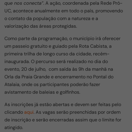
o
p
m
que nos conecta”
. A ação, coordenada pela Rede Pró-
UC, acontece anualmente em todo o país, promovendo
o
p
o contato da população com a natureza e a
k
valorização das áreas protegidas.
Como parte da programação, o município irá oferecer
um passeio gratuito e guiado pela Rota Cabista, a
primeira trilha de longo curso da cidade, recém-
inaugurada. O percurso será realizado no dia do
evento, 20 de julho, com saída às 9h da manhã na
Orla da Praia Grande e encerramento no Pontal do
Atalaia, onde os participantes poderão fazer
avistamento de baleias e golfinhos.
As inscrições já estão abertas e devem ser feitas pelo
clicando
aqui
. As vagas serão preenchidas por ordem
de inscrição e serão encerradas assim que o limite for
atingido.