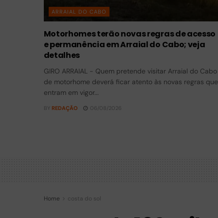
ARRAIAL DO CABO
Motorhomes terão novas regras de acesso
e permanência em Arraial do Cabo; veja
detalhes
GIRO ARRAIAL - Quem pretende visitar Arraial do Cabo
de motorhome deverá ficar atento às novas regras que
entram em vigor...
BY
REDAÇÃO
06/08/2026
Home
costa do sol