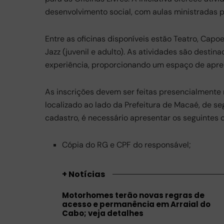
e
s
gr
e
desenvolvimento social, com aulas ministradas po
b
A
a
o
p
m
Entre as oficinas disponíveis estão Teatro, Capoei
Jazz (juvenil e adulto). As atividades são destina
o
p
experiência, proporcionando um espaço de aprend
k
As inscrições devem ser feitas presencialmente
localizado ao lado da Prefeitura de Macaé, de seg
cadastro, é necessário apresentar os seguintes
Cópia do RG e CPF do responsável;
+ Notícias
Motorhomes terão novas regras de
acesso e permanência em Arraial do
Cabo; veja detalhes