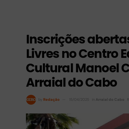
Inscrições aberta
Livres no Centro 
Cultural Manoel
Arraial do Cabo
by
Redação
15/04/2025
in
Arraial do Cabo
R