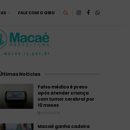
TAS
FALE COM O GIRO
Últimas Notícias
Falso médico é preso
após atender criança
com tumor cerebral por
10 meses
07/08/2026
Macaé ganha cadeira