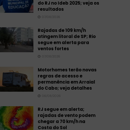
do RJ no Ideb 2025; veja os
resultados
07/08/2026
Rajadas de 109 km/h
atingem litoral de SP; Rio
segue em alerta para
ventos fortes
07/08/2026
Motorhomes terão novas
regras de acesso e
permanência em Arraial
do Cabo; veja detalhes
06/08/2026
RJ segue em alerta;
rajadas de vento podem
chegar a 70 km/h na
Costa do Sol