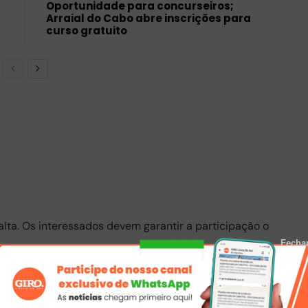
Oportunidade para concurseiros;
Arraial do Cabo abre inscrições para
curso gratuito
alta. Os interessados devem garantir a participação o
Fecha
 acesso à cultura e oferecer à população
senvolvimento pessoal por meio da arte.