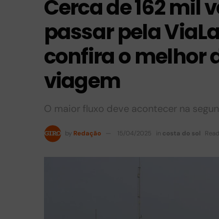
Cerca de 162 mil 
passar pela ViaLa
confira o melhor d
viagem
O maior fluxo deve acontecer na segund
by
Redação
15/04/2025
in
costa do sol
Read