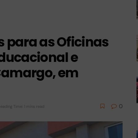
s para as Oficinas
Educacional e
 Camargo, em
0
eading Time: 1 mins read