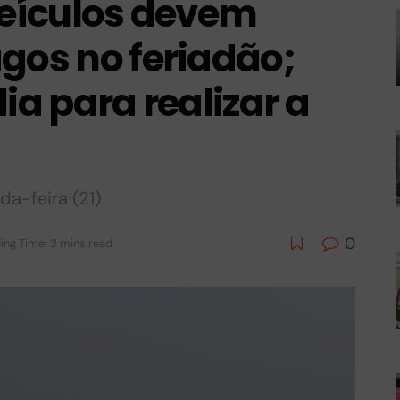
veículos devem
gos no feriadão;
ia para realizar a
a-feira (21)
0
ing Time: 3 mins read