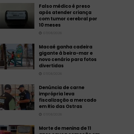
Falso médico é preso
após atender criança
com tumor cerebral por
10 meses
07/08/2026
Macaé ganha cadeira
gigante à beira-mar e
novo cenário para fotos
divertidas
07/08/2026
Denúncia de carne
imprópria leva
fiscalização a mercado
em Rio das Ostras
07/08/2026
Morte de menina de 11