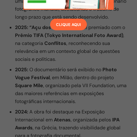
uma das instituições mais respeitadas no cenário
fotográfico mundial, destacando o trabalho de
longo prazo que está sendo desenvolvido.
CLIQUE AQUI
2025:
“Açu dos Desgostos”
foi premiado com o
Prêmio TIFA (Tokyo International Foto Award)
,
na categoria
Conflitos
, reconhecendo sua
relevância em um contexto global de questões
sociais e políticas.
2025:
O documentário será exibido no
Photo
Vogue Festival
, em Milão, dentro do projeto
Square Mile
, organizado pela VII Foundation, uma
das maiores referências em exposições
fotográficas internacionais.
2024:
A obra foi destaque na Exposição
Internacional em
Atenas
, organizada pelos
IPA
Awards
, na Grécia, trazendo visibilidade global
para a fotografia documental.