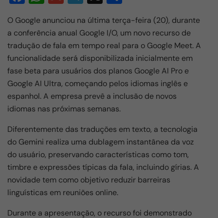
a
h
m
el
h
O Google anunciou na última terça-feira (20), durante
c
at
ail
e
ar
a conferência anual Google I/O, um novo recurso de
e
s
gr
e
tradução de fala em tempo real para o Google Meet. A
b
A
a
funcionalidade será disponibilizada inicialmente em
o
p
m
fase beta para usuários dos planos Google AI Pro e
Google AI Ultra, começando pelos idiomas inglês e
o
p
espanhol. A empresa prevê a inclusão de novos
k
idiomas nas próximas semanas.
Diferentemente das traduções em texto, a tecnologia
do Gemini realiza uma dublagem instantânea da voz
do usuário, preservando características como tom,
timbre e expressões típicas da fala, incluindo gírias. A
novidade tem como objetivo reduzir barreiras
linguísticas em reuniões online.
Durante a apresentação, o recurso foi demonstrado