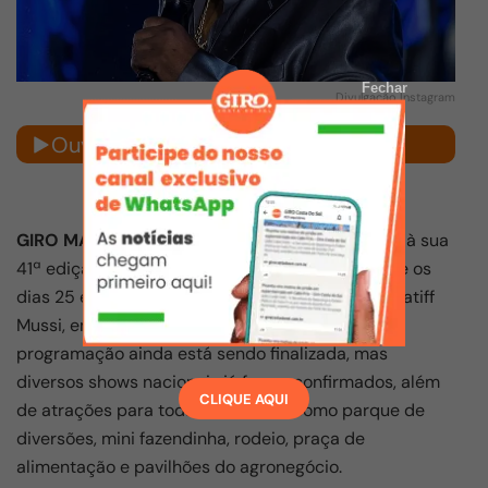
Fechar
Divulgação Instagram
Ouvir notícia
GIRO MACAÉ
– A tradicional Expo Macaé chega à sua
41ª edição e promete movimentar a cidade entre os
dias 25 e 29 de julho, no Parque de Exposições Latiff
Mussi, em celebração aos 212 anos de Macaé. A
programação ainda está sendo finalizada, mas
diversos shows nacionais já foram confirmados, além
CLIQUE AQUI
de atrações para todas as idades, como parque de
diversões, mini fazendinha, rodeio, praça de
alimentação e pavilhões do agronegócio.