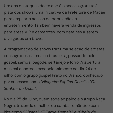
Um dos destaques deste ano é o acesso gratuito à
pista dos shows, uma iniciativa da Prefeitura de Macaé
para ampliar o acesso da população ao
entretenimento. Também haverá venda de ingressos
para áreas VIP e camarotes, com detalhes a serem
divulgados em breve.
A programação de shows traz uma seleção de artistas
consagrados da música brasileira, passando pelo
gospel, samba, pagode, sertanejo e forró. A abertura
musical acontece excepcionalmente no dia 24 de
julho, com o grupo gospel Preto no Branco, conhecido
por sucessos como
“Ninguém Explica Deus”
e
“Os
Sonhos de Deus”
.
No dia 25 de julho, quem sobe ao palco é o grupo Raça
Negra, trazendo o melhor do samba romântico com
hits como
“Cigana”
,
“É Tarde Demais”
e
“Cheia de