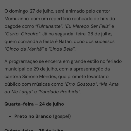
O domingo, 27 de julho, será animado pelo cantor
Mumuzinho, com um repertório recheado de hits do
pagode como
“Fulminante”
,
“Eu Mereço Ser Feliz”
e
“Curto-Circuito”
. Já na segunda-feira, 28 de julho,
quem comanda a festa é Natan, dono dos sucessos
“Cinco da Manhã”
e
“Linda Bela”
.
A programação se encerra em grande estilo no feriado
municipal de 29 de julho, com a apresentação da
cantora Simone Mendes, que promete levantar o
público com músicas como
“Erro Gostoso”
,
“Me Ama
ou Me Larga”
e
“Saudade Proibida”
.
Quarta-feira – 24 de julho
Preto no Branco
(gospel)
Quinta-feira – 25 de julho