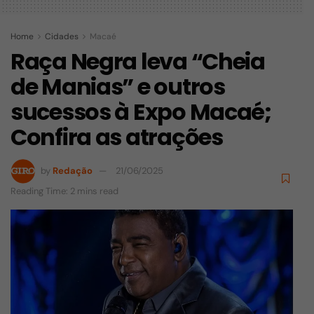
Home
Cidades
Macaé
Raça Negra leva “Cheia
de Manias” e outros
sucessos à Expo Macaé;
Confira as atrações
by
Redação
21/06/2025
Reading Time: 2 mins read