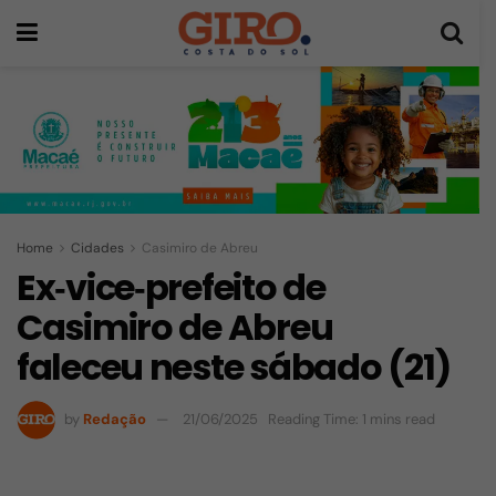
Home
Cidades
Casimiro de Abreu
Ex‑vice‑prefeito de
Casimiro de Abreu
faleceu neste sábado (21)
by
Redação
21/06/2025
Reading Time: 1 mins read