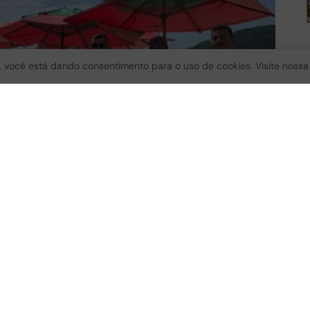
te, você está dando consentimento para o uso de cookies. Visite noss