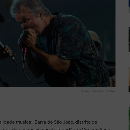
Foto: Cesar Fernandes
lidade musical, Barra de São João, distrito de
antes da boa música neste feriadão. O Circuito Sesc