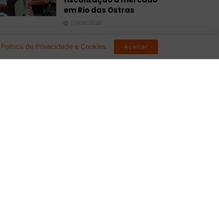
em Rio das Ostras
07/08/2026
Morte de menina de 11
a
Política de Privacidade e Cookies
.
Aceitar
anos causa comoção em
Saquarema; escola
suspende aulas após
acidente
07/08/2026
Cabo Frio aparece entre
os piores desempenhos
do RJ no Ideb 2025; veja os
resultados
07/08/2026
Rajadas de 109 km/h
atingem litoral de SP; Rio
segue em alerta para