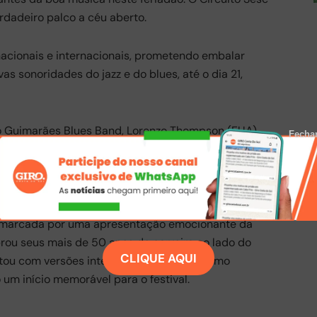
rdadeiro palco a céu aberto.
 nacionais e internacionais, prometendo embalar
s sonoridades do jazz e do blues, até o dia 21,
o Guimarães Blues Band, Lorenzo Thompson (EUA),
Fecha
 (EUA), Mamooth Band, Tamara Peterson (EUA),
Victor Biglione e Brugger, além das discotecagens do
foi marcada por uma apresentação emocionante da
rou seus mais de 50 anos de carreira ao lado do
CLIQUE AQUI
ntou com versões intensas de clássicos como
 um início memorável para o festival.