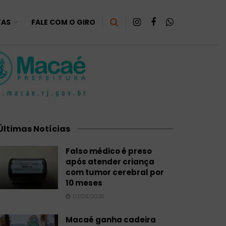
TAS
FALE COM O GIRO
Últimas Notícias
Falso médico é preso
após atender criança
com tumor cerebral por
10 meses
07/08/2026
Macaé ganha cadeira