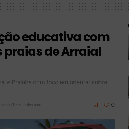
ação educativa com
praias de Arraial
tal e Prainha com foco em orientar sobre
0
eading Time: 1 mins read