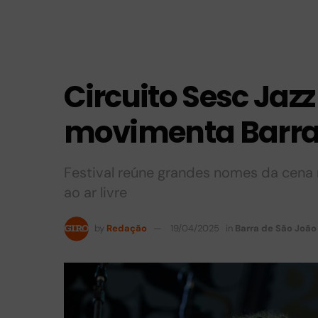
Circuito Sesc Jazz
movimenta Barra
Festival reúne grandes nomes da cena 
ao ar livre
by
Redação
19/04/2025
in
Barra de São João