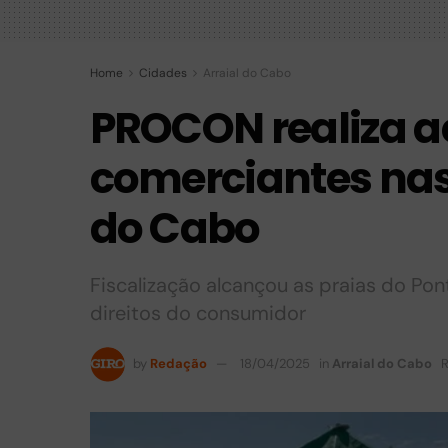
Home
Cidades
Arraial do Cabo
PROCON realiza 
comerciantes nas 
do Cabo
Fiscalização alcançou as praias do Pon
direitos do consumidor
by
Redação
18/04/2025
in
Arraial do Cabo
R