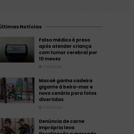
Últimas Notícias
Falso médico é preso
após atender criança
com tumor cerebral por
10 meses
07/08/2026
Macaé ganha cadeira
gigante à beira-mar e
novo cenário para fotos
divertidas
07/08/2026
Denúncia de carne
imprópria leva
fiscalização a mercado