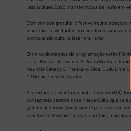
e
s
gr
e
Jazz & Blues 2025, transformou a beira rio em ve
b
A
a
o
p
m
Com entrada gratuita, o festival reúne atrações
moradores e visitantes ao som de clássicos e nova
o
p
promovendo cultura, lazer e turismo.
k
Entre os destaques da programação estão Flávi
Josiel Konrad, JJ Thames & Prado Brothers Band
Maurício Sahady & The Lucky Dice, Dudu Lima & 
DJ Breno, da rádio Louder.
A abertura do evento, na noite de ontem (18), 
consagrada cantora Rosa Marya Colin, que celeb
gaitista Jefferson Gonçalves. O público se enca
“California Dreamin’”
e
“Summertime”
, marcando