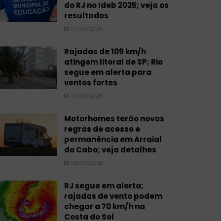
do RJ no Ideb 2025; veja os
resultados
07/08/2026
Rajadas de 109 km/h
atingem litoral de SP; Rio
segue em alerta para
ventos fortes
07/08/2026
Motorhomes terão novas
regras de acesso e
permanência em Arraial
do Cabo; veja detalhes
06/08/2026
RJ segue em alerta;
rajadas de vento podem
chegar a 70 km/h na
Costa do Sol