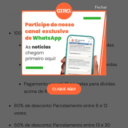
Fechar
100% de desconto em multas e juros:
Pagamento em até 5 parcelas para dívidas
acima de 10 salários mínimos;
Pagamento em até 60 parcelas para dívidas
até 10 salários mínimos;
Pagamento em até 12 parcelas para dívidas
CLIQUE AQUI
acima de R$ 50 mil;
80% de desconto: Parcelamento entre 6 e 12
vezes;
50% de desconto: Parcelamento entre 13 e 30