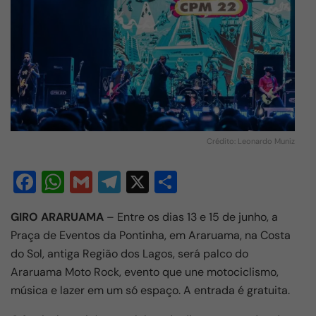
Crédito: Leonardo Muniz
F
W
G
T
X
S
a
h
m
el
h
GIRO ARARUAMA
– Entre os dias 13 e 15 de junho, a
c
at
ail
e
ar
Praça de Eventos da Pontinha, em Araruama, na Costa
e
s
gr
e
do Sol, antiga Região dos Lagos, será palco do
b
A
a
Araruama Moto Rock, evento que une motociclismo,
o
p
m
música e lazer em um só espaço. A entrada é gratuita.