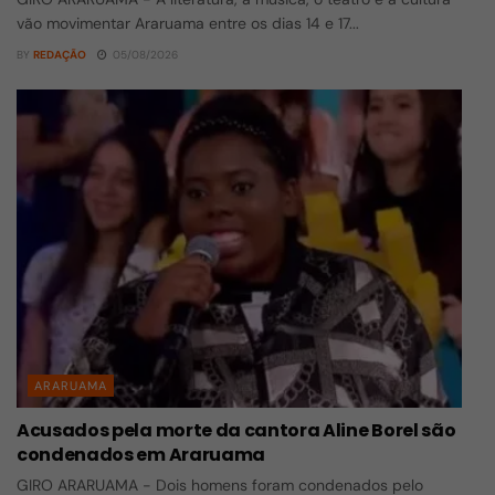
vão movimentar Araruama entre os dias 14 e 17...
BY
REDAÇÃO
05/08/2026
ARARUAMA
Acusados pela morte da cantora Aline Borel são
condenados em Araruama
GIRO ARARUAMA - Dois homens foram condenados pelo