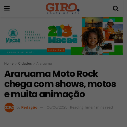
Home
Cidades
Araruama
Araruama Moto Rock
chega com shows, motos
e muita animação
by
Redação
06/06/2025
Reading Time: 1 mins read