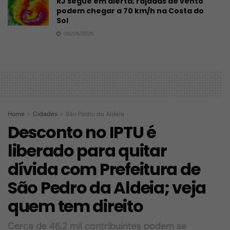
RJ segue em alerta; rajadas de vento
podem chegar a 70 km/h na Costa do
Sol
06/08/2026
Home
Cidades
São Pedro da Aldeia
Desconto no IPTU é
liberado para quitar
dívida com Prefeitura de
São Pedro da Aldeia; veja
quem tem direito
Cerca de 46,2 mil contribuintes podem se